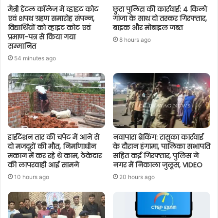
मैत्री डेंटल कॉलेज में व्हाइट कोट
छुरा पुलिस की कार्रवाई: 4 किलो
एवं शपथ ग्रहण समारोह संपन्न,
गांजा के साथ दो तस्कर गिरफ्तार,
विद्यार्थियों को व्हाइट कोट एवं
बाइक और मोबाइल जब्त
प्रमाण-पत्र से किया गया
8 hours ago
सम्मानित
54 minutes ago
हाईटेंशन तार की चपेट में आने से
नवापारा ब्रेकिंग: रासुका कार्रवाई
दो मजदूरों की मौत, निर्माणाधीन
के दौरान हंगामा, पालिका सभापति
मकान में कर रहे थे काम, ठेकेदार
सहित कई गिरफ्तार, पुलिस ने
की लापरवाही आई सामने
नगर में निकाला जुलूस, VIDEO
10 hours ago
20 hours ago