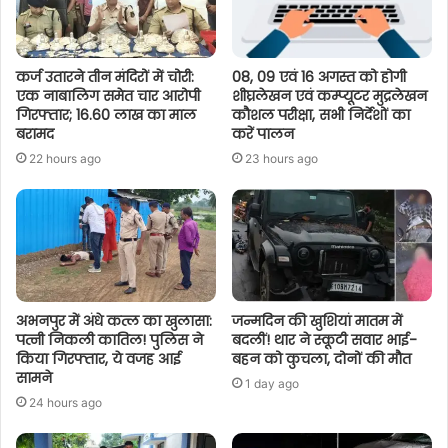
कर्ज उतारने तीन मंदिरों में चोरी:
08, 09 एवं 16 अगस्त को होगी
एक नाबालिग समेत चार आरोपी
शीघ्रलेखन एवं कम्प्यूटर मुद्रलेखन
गिरफ्तार; 16.60 लाख का माल
कौशल परीक्षा, सभी निर्देशों का
बरामद
करें पालन
22 hours ago
23 hours ago
अभनपुर में अंधे कत्ल का खुलासा:
जन्मदिन की खुशियां मातम में
पत्नी निकली कातिल! पुलिस ने
बदलीं! थार ने स्कूटी सवार भाई-
किया गिरफ्तार, ये वजह आई
बहन को कुचला, दोनों की मौत
सामने
1 day ago
24 hours ago