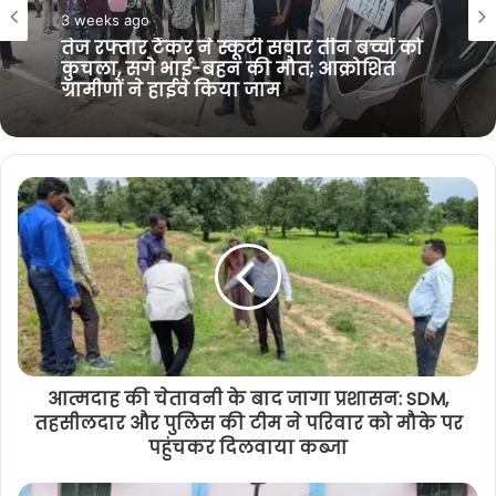
September 5, 2023
e
o
r
a
अपराध
Chandrayaan-3 MahaQuiz : इसरो दे रहा 1
k
m
3 weeks ago
लाख का प्राइज ,बस देने होंगे आसान सवालों के
जवाब ,यह है ऑनलाईन लिंक
तेज रफ्तार टैंकर ने स्कूटी सवार तीन बच्चों को
कुचला, सगे भाई-बहन की मौत; आक्रोशित
ग्रामीणों ने हाईवे किया जाम
आत्मदाह की चेतावनी के बाद जागा प्रशासन: SDM,
तहसीलदार और पुलिस की टीम ने परिवार को मौके पर
पहुंचकर दिलवाया कब्जा