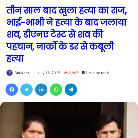
तीन साल बाद खुला हत्या का राज,
भाई-भाभी ने हत्या के बाद जलाया
शव, डीएनए टेस्ट से शव की
पहचान, नार्काे के डर से कबूली
हत्या
Shrikant
July 15, 2025
2,867
1 minute read
Facebook
Twitter
LinkedIn
WhatsApp
Telegram