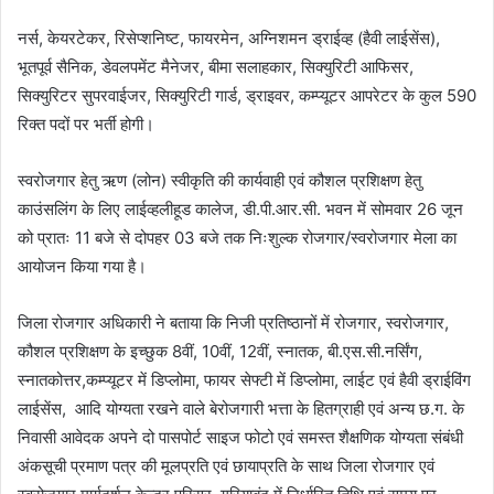
नर्स, केयरटेकर, रिसेप्शनिष्ट, फायरमेन, अग्निशमन ड्राईव्ह (हैवी लाईसेंस),
भूतपूर्व सैनिक, डेवलपमेंट मैनेजर, बीमा सलाहकार, सिक्युरिटी आफिसर,
सिक्युरिटर सुपरवाईजर, सिक्युरिटी गार्ड, ड्राइवर, कम्प्यूटर आपरेटर के कुल 590
रिक्त पदों पर भर्ती होगी।
स्वरोजगार हेतु ऋण (लोन) स्वीकृति की कार्यवाही एवं कौशल प्रशिक्षण हेतु
काउंसलिंग के लिए लाईव्हलीहूड कालेज, डी.पी.आर.सी. भवन में सोमवार 26 जून
को प्रातः 11 बजे से दोपहर 03 बजे तक निःशुल्क रोजगार/स्वरोजगार मेला का
आयोजन किया गया है।
जिला रोजगार अधिकारी ने बताया कि निजी प्रतिष्ठानों में रोजगार, स्वरोजगार,
कौशल प्रशिक्षण के इच्छुक 8वीं, 10वीं, 12वीं, स्नातक, बी.एस.सी.नर्सिंग,
स्नातकोत्तर,कम्प्यूटर में डिप्लोमा, फायर सेफ्टी में डिप्लोमा, लाईट एवं हैवी ड्राईविंग
लाईसेंस, आदि योग्यता रखने वाले बेरोजगारी भत्ता के हितग्राही एवं अन्य छ.ग. के
निवासी आवेदक अपने दो पासपोर्ट साइज फोटो एवं समस्त शैक्षणिक योग्यता संबंधी
अंकसूची प्रमाण पत्र की मूलप्रति एवं छायाप्रति के साथ जिला रोजगार एवं