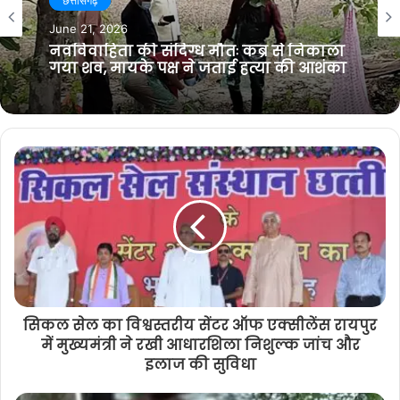
t
o
e
r
June 26, 2024
e
o
r
a
छत्तीसगढ़
राष्ट्रीय बाल स्वास्थ्य कार्यक्रम : चिरायु से
k
m
सार्थक को मिला नया जीवन, परिजनों के चेहरे
June 21, 2026
में आई रौनक
नवविवाहिता की संदिग्ध मौतः कब्र से निकाला
गया शव, मायके पक्ष ने जताई हत्या की आशंका
सिकल सेल का विश्वस्तरीय सेंटर ऑफ एक्सीलेंस रायपुर
में मुख्यमंत्री ने रखी आधारशिला निशुल्क जांच और
इलाज की सुविधा