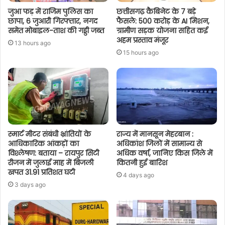
जुआ फड़ में राजिम पुलिस का
छत्तीसगढ़ कैबिनेट के 7 बड़े
छापा, 6 जुआरी गिरफ्तार, नगद
फैसले: 500 करोड़ के AI मिशन,
समेत मोबाइल-ताश की गड्डी जब्त
ग्रामीण सड़क योजना सहित कई
अहम प्रस्ताव मंजूर
13 hours ago
15 hours ago
स्मार्ट मीटर संबंधी भ्रांतियों के
राज्य में मानसून मेहरबान :
आधिकारिक आंकड़ों का
अधिकांश जिलों में सामान्य से
विश्लेषण: बताया – रायपुर सिटी
अधिक वर्षा, जानिए किस जिले में
रीजन में जुलाई माह में बिजली
कितनी हुई बारिश
खपत 31.91 प्रतिशत घटी
4 days ago
3 days ago