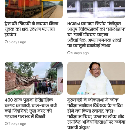
ट्रेन की खिड़की से लटका मिला
NCISM का बड़ा निर्णय: पंजीकृत
युवक का शव, स्टेशन पर मचा
आयुष चिकित्सकों को “झोलाछाप”
हड़कंप
या “फर्जी डॉक्टर” कहना
अवैधानिक, अपमानजनक शब्दों
5 days ago
पर कानूनी कार्रवाई संभव
5 days ago
400 साल पुराना ऐतिहासिक
मुख्यमंत्री ने लोकसभा में लोक
बरगद धराशायी, बाल-बाल बची
परीक्षा संशोधन विधेयक के पारित
कई जिंदगियां; छुरा नगर की
होने का किया स्वागत, कहा-
पहचान पलभर में बिखरी
परीक्षा माफिया, प्रश्नपत्र लीक और
संगठित अनियमितताओं पर लगेगा
7 days ago
प्रभावी अंकुश