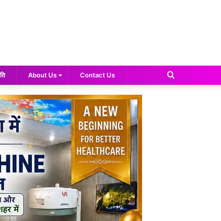
Search
ति
About Us
Contact Us
for