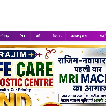
त्तीसगढ़
शिक्षा
धर्म
मनोरंजन
छत्तीसगढ़ शासन
राजनी