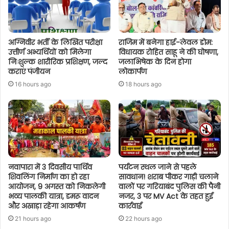
अग्निवीर भर्ती के लिखित परीक्षा
राजिम में बनेगा हाई-लेवल डोम:
उत्तीर्ण अभ्यर्थियों को मिलेगा
विधायक रोहित साहू ने की घोषणा,
निःशुल्क शारीरिक प्रशिक्षण, जल्द
जलाभिषेक के दिन होगा
कराएं पंजीयन
लोकार्पण
16 hours ago
18 hours ago
नवापारा में 3 दिवसीय पार्थिव
पर्यटन स्थल जाने से पहले
शिवलिंग निर्माण का हो रहा
सावधान! शराब पीकर गाड़ी चलाने
आयोजन, 9 अगस्त को निकलेगी
वालों पर गरियाबंद पुलिस की पैनी
भव्य पालकी यात्रा, डमरू वादन
नजर, 3 पर MV Act के तहत हुई
और अखाड़ा रहेगा आकर्षण
कार्रवाई
21 hours ago
22 hours ago