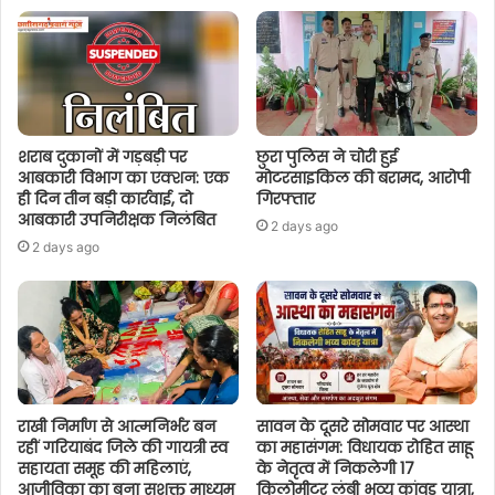
शराब दुकानों में गड़बड़ी पर
छुरा पुलिस ने चोरी हुई
आबकारी विभाग का एक्शन: एक
मोटरसाइकिल की बरामद, आरोपी
ही दिन तीन बड़ी कार्रवाई, दो
गिरफ्तार
आबकारी उपनिरीक्षक निलंबित
2 days ago
2 days ago
राखी निर्माण से आत्मनिर्भर बन
सावन के दूसरे सोमवार पर आस्था
रहीं गरियाबंद जिले की गायत्री स्व
का महासंगम: विधायक रोहित साहू
सहायता समूह की महिलाएं,
के नेतृत्व में निकलेगी 17
आजीविका का बना सशक्त माध्यम
किलोमीटर लंबी भव्य कांवड़ यात्रा,