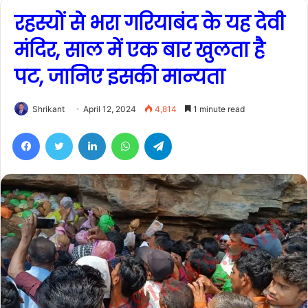
रहस्यों से भरा गरियाबंद के यह देवी
मंदिर, साल में एक बार खुलता है
पट, जानिए इसकी मान्यता
Shrikant
April 12, 2024
4,814
1 minute read
Facebook
Twitter
LinkedIn
WhatsApp
Telegram