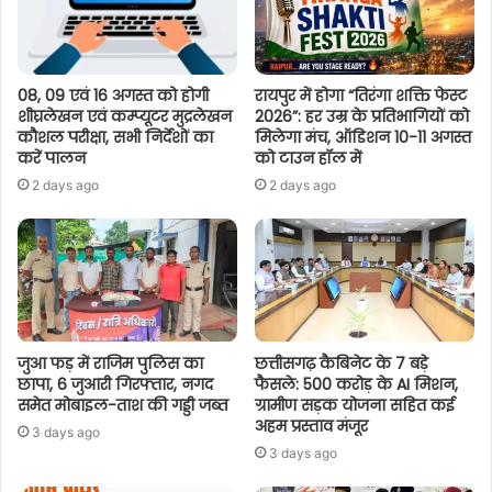
08, 09 एवं 16 अगस्त को होगी
रायपुर में होगा “तिरंगा शक्ति फेस्ट
शीघ्रलेखन एवं कम्प्यूटर मुद्रलेखन
2026”: हर उम्र के प्रतिभागियों को
कौशल परीक्षा, सभी निर्देशों का
मिलेगा मंच, ऑडिशन 10-11 अगस्त
करें पालन
को टाउन हॉल में
2 days ago
2 days ago
जुआ फड़ में राजिम पुलिस का
छत्तीसगढ़ कैबिनेट के 7 बड़े
छापा, 6 जुआरी गिरफ्तार, नगद
फैसले: 500 करोड़ के AI मिशन,
समेत मोबाइल-ताश की गड्डी जब्त
ग्रामीण सड़क योजना सहित कई
अहम प्रस्ताव मंजूर
3 days ago
3 days ago