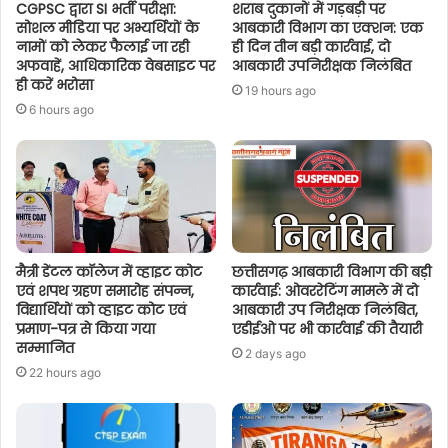
CGPSC द्वारा SI भर्ती परीक्षा:
शराब दुकानों में गड़बड़ी पर
सोशल मीडिया पर अभ्यर्थियों के
आबकारी विभाग का एक्शन: एक
नामों को लेकर फैलाई जा रही
ही दिन तीन बड़ी कार्रवाई, दो
अफवाहें, आधिकारिक वेबसाइट पर
आबकारी उपनिरीक्षक निलंबित
ही करें भरोसा
19 hours ago
6 hours ago
मैत्री डेंटल कॉलेज में व्हाइट कोट
छत्तीसगढ़ आबकारी विभाग की बड़ी
एवं शपथ ग्रहण समारोह संपन्न,
कार्रवाई: ओवररेटिंग मामले में दो
विद्यार्थियों को व्हाइट कोट एवं
आबकारी उप निरीक्षक निलंबित,
प्रमाण-पत्र से किया गया
एडीईओ पर भी कार्रवाई की तैयारी
सम्मानित
2 days ago
22 hours ago