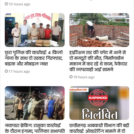
10 hours ago
छुरा पुलिस की कार्रवाई: 4 किलो
हाईटेंशन तार की चपेट में आने से
गांजा के साथ दो तस्कर गिरफ्तार,
दो मजदूरों की मौत, निर्माणाधीन
बाइक और मोबाइल जब्त
मकान में कर रहे थे काम, ठेकेदार
की लापरवाही आई सामने
17 hours ago
19 hours ago
नवापारा ब्रेकिंग: रासुका कार्रवाई
छत्तीसगढ़ आबकारी विभाग की बड़ी
के दौरान हंगामा, पालिका सभापति
कार्रवाई: ओवररेटिंग मामले में दो