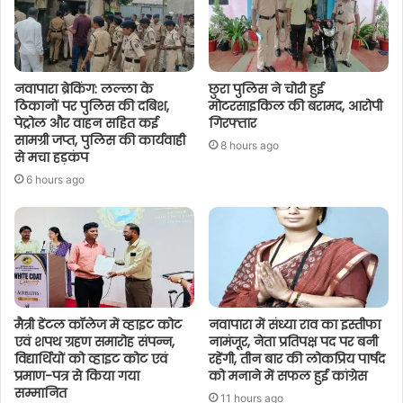
नवापारा ब्रेकिंग: लल्ला के
छुरा पुलिस ने चोरी हुई
ठिकानों पर पुलिस की दबिश,
मोटरसाइकिल की बरामद, आरोपी
पेट्रोल और वाहन सहित कई
गिरफ्तार
सामग्री जप्त, पुलिस की कार्यवाही
8 hours ago
से मचा हड़कंप
6 hours ago
मैत्री डेंटल कॉलेज में व्हाइट कोट
नवापारा में संध्या राव का इस्तीफा
एवं शपथ ग्रहण समारोह संपन्न,
नामंजूर, नेता प्रतिपक्ष पद पर बनी
विद्यार्थियों को व्हाइट कोट एवं
रहेंगी, तीन बार की लोकप्रिय पार्षद
प्रमाण-पत्र से किया गया
को मनाने में सफल हुई कांग्रेस
सम्मानित
11 hours ago