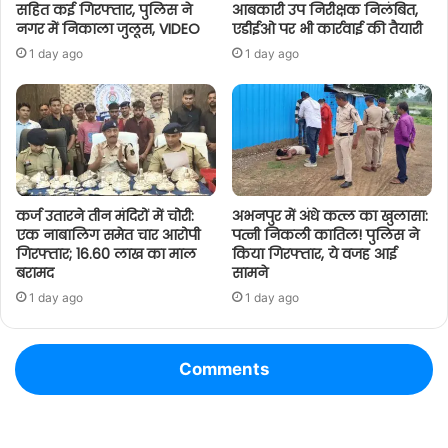
सहित कई गिरफ्तार, पुलिस ने
आबकारी उप निरीक्षक निलंबित,
नगर में निकाला जुलूस, VIDEO
एडीईओ पर भी कार्रवाई की तैयारी
1 day ago
1 day ago
कर्ज उतारने तीन मंदिरों में चोरी:
अभनपुर में अंधे कत्ल का खुलासा:
एक नाबालिग समेत चार आरोपी
पत्नी निकली कातिल! पुलिस ने
गिरफ्तार; 16.60 लाख का माल
किया गिरफ्तार, ये वजह आई
बरामद
सामने
1 day ago
1 day ago
Comments