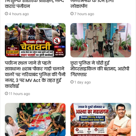
निःशुल्क शारीरिक प्रशिक्षण, जल्द
जलाभिषेक के दिन होगा
कराएं पंजीयन
लोकार्पण
4 hours ago
7 hours ago
पर्यटन स्थल जाने से पहले
छुरा पुलिस ने चोरी हुई
सावधान! शराब पीकर गाड़ी चलाने
मोटरसाइकिल की बरामद, आरोपी
वालों पर गरियाबंद पुलिस की पैनी
गिरफ्तार
नजर, 3 पर MV Act के तहत हुई
1 day ago
कार्रवाई
11 hours ago