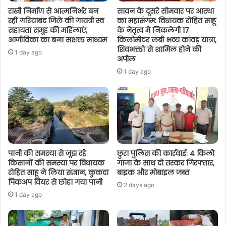
राखी निर्माण से आत्मनिर्भर बन
सावन के दूसरे सोमवार पर आस्था
रहीं गरियाबंद जिले की गायत्री स्व
का महासंगम: विधायक रोहित साहू
सहायता समूह की महिलाएं,
के नेतृत्व में निकलेगी 17
आजीविका का बना सशक्त माध्यम
किलोमीटर लंबी भव्य कांवड़ यात्रा,
शिवभक्तों से शामिल होने की
1 day ago
अपील
1 day ago
पानी की समस्या से जूझ रहे
छुरा पुलिस की कार्रवाई: 4 किलो
किसानों की समस्या पर विधायक
गांजा के साथ दो तस्कर गिरफ्तार,
रोहित साहू ने लिया संज्ञान, कुकदा
बाइक और मोबाइल जब्त
पिकअप वियर से छोड़ा गया पानी
2 days ago
1 day ago