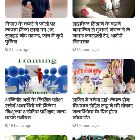
किराए के कमरे में फांसी पर
साइकिल सिखाने के बहाने
लटका मिला छात्रा का शव,
नाबालिग से दुष्कर्म, जंगल में ले
सुसाइड नोट बरामद, जांच में जुटी
जाकर जबरदस्ती रेप, आरोपी
पुलिस
गिरफ्तार
2 hours ago
16 hours ago
अग्निवीर भर्ती के लिखित परीक्षा
राजिम में बनेगा हाई-लेवल डोम:
उत्तीर्ण अभ्यर्थियों को मिलेगा
विधायक रोहित साहू ने की घोषणा,
निःशुल्क शारीरिक प्रशिक्षण, जल्द
जलाभिषेक के दिन होगा
कराएं पंजीयन
लोकार्पण
16 hours ago
19 hours ago