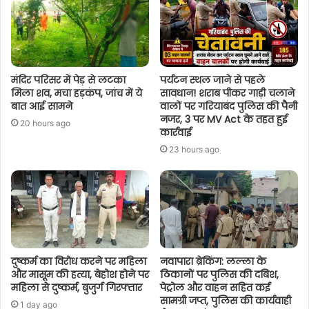
मंदिर परिसर में पेड़ से लटका
पर्यटन स्थल जाने से पहले
मिला शव, मचा हड़कंप, जांच में ये
सावधान! शराब पीकर गाड़ी चलाने
बात आई सामने
वालों पर गरियाबंद पुलिस की पैनी
नजर, 3 पर MV Act के तहत हुई
20 hours ago
कार्रवाई
23 hours ago
दुष्कर्म का विरोध करने पर महिला
नवापारा ब्रेकिंग: लल्ला के
और मासूम की हत्या, बेहोश होने पर
ठिकानों पर पुलिस की दबिश,
महिला से दुष्कर्म, बुजुर्ग गिरफ्तार
पेट्रोल और वाहन सहित कई
सामग्री जप्त, पुलिस की कार्यवाही
1 day ago