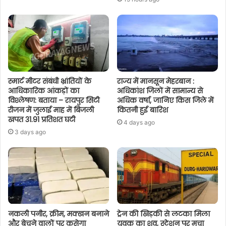
स्मार्ट मीटर संबंधी भ्रांतियों के
राज्य में मानसून मेहरबान :
आधिकारिक आंकड़ों का
अधिकांश जिलों में सामान्य से
विश्लेषण: बताया – रायपुर सिटी
अधिक वर्षा, जानिए किस जिले में
रीजन में जुलाई माह में बिजली
कितनी हुई बारिश
खपत 31.91 प्रतिशत घटी
4 days ago
3 days ago
नकली पनीर, क्रीम, मक्खन बनाने
ट्रेन की खिड़की से लटका मिला
और बेचने वालों पर कसेगा
युवक का शव, स्टेशन पर मचा