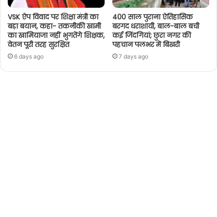
VSK ऐप विवाद पर शिक्षा मंत्री का
400 साल पुराना ऐतिहासिक
बड़ा बयान, कहा- तकनीकी खामी
बरगद धराशायी, बाल-बाल बची
का खामियाजा नहीं भुगतेंगे शिक्षक,
कई जिंदगियां; छुरा नगर की
वेतन पूरी तरह सुरक्षित
पहचान पलभर में बिखरी
6 days ago
7 days ago