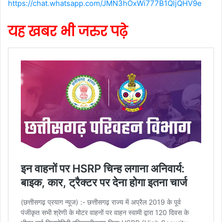
https://chat.whatsapp.com/JMN3hOxWi777B1QljQHV9e
यह खबर भी जरुर पढ़े