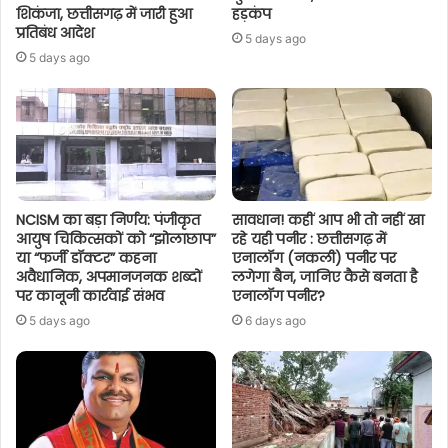
शिकंजा, छत्तीसगढ़ में जारी हुआ
हड़कंप
प्रतिबंध आदेश
5 days ago
5 days ago
NCISM का बड़ा निर्णय: पंजीकृत
सावधान! कहीं आप भी तो नहीं खा
आयुष चिकित्सकों को “झोलाछाप”
रहे यही पनीर : छत्तीसगढ़ में
या “फर्जी डॉक्टर” कहना
एनालॉग (नकली) पनीर पर
अवैधानिक, अपमानजनक शब्दों
लगेगा बैन, जानिए कैसे बनता है
पर कानूनी कार्रवाई संभव
एनालॉग पनीर?
5 days ago
6 days ago