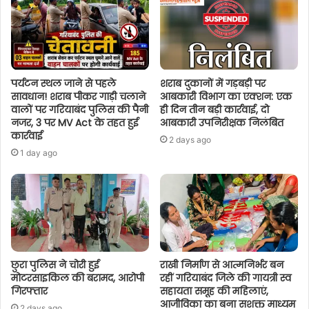
पर्यटन स्थल जाने से पहले
शराब दुकानों में गड़बड़ी पर
सावधान! शराब पीकर गाड़ी चलाने
आबकारी विभाग का एक्शन: एक
वालों पर गरियाबंद पुलिस की पैनी
ही दिन तीन बड़ी कार्रवाई, दो
नजर, 3 पर MV Act के तहत हुई
आबकारी उपनिरीक्षक निलंबित
कार्रवाई
2 days ago
1 day ago
छुरा पुलिस ने चोरी हुई
राखी निर्माण से आत्मनिर्भर बन
मोटरसाइकिल की बरामद, आरोपी
रहीं गरियाबंद जिले की गायत्री स्व
गिरफ्तार
सहायता समूह की महिलाएं,
आजीविका का बना सशक्त माध्यम
2 days ago