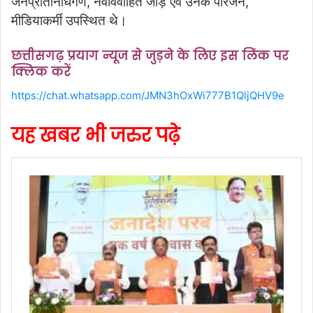
जनप्रतिनिधिगण, नवविवाहित जोड़े एवं उनके परिजन,
मीडियाकर्मी उपस्थित थे।
छत्तीसगढ़ प्रयाग न्यूज से जुड़ने के लिए इस लिंक पर
क्लिक करें
https://chat.whatsapp.com/JMN3hOxWi777B1QljQHV9e
यह खबर भी जरुर पढ़े