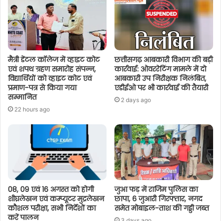
मैत्री डेंटल कॉलेज में व्हाइट कोट
छत्तीसगढ़ आबकारी विभाग की बड़ी
एवं शपथ ग्रहण समारोह संपन्न,
कार्रवाई: ओवररेटिंग मामले में दो
विद्यार्थियों को व्हाइट कोट एवं
आबकारी उप निरीक्षक निलंबित,
प्रमाण-पत्र से किया गया
एडीईओ पर भी कार्रवाई की तैयारी
सम्मानित
2 days ago
22 hours ago
08, 09 एवं 16 अगस्त को होगी
जुआ फड़ में राजिम पुलिस का
शीघ्रलेखन एवं कम्प्यूटर मुद्रलेखन
छापा, 6 जुआरी गिरफ्तार, नगद
कौशल परीक्षा, सभी निर्देशों का
समेत मोबाइल-ताश की गड्डी जब्त
करें पालन
3 days ago