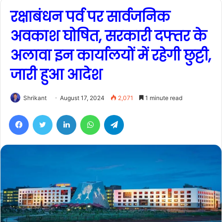
रक्षाबंधन पर्व पर सार्वजनिक
अवकाश घोषित, सरकारी दफ्तर के
अलावा इन कार्यालयों में रहेगी छुट्टी,
जारी हुआ आदेश
Shrikant
August 17, 2024
2,071
1 minute read
Facebook
Twitter
LinkedIn
WhatsApp
Telegram