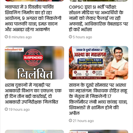
नवापारा में 3 दिवसीय पार्थिव
CGPSC द्वारा SI भर्ती परीक्षा:
शिवलिंग निर्माण का हो रहा
सोशल मीडिया पर अभ्यर्थियों के
आयोजन, 9 अगस्त को निकलेगी
नामों को लेकर फैलाई जा रही
भव्य पालकी यात्रा, डमरू वादन
अफवाहें, आधिकारिक वेबसाइट पर
और अखाड़ा रहेगा आकर्षण
ही करें भरोसा
8 minutes ago
5 hours ago
शराब दुकानों में गड़बड़ी पर
सावन के दूसरे सोमवार पर आस्था
आबकारी विभाग का एक्शन: एक
का महासंगम: विधायक रोहित साहू
ही दिन तीन बड़ी कार्रवाई, दो
के नेतृत्व में निकलेगी 17
आबकारी उपनिरीक्षक निलंबित
किलोमीटर लंबी भव्य कांवड़ यात्रा,
शिवभक्तों से शामिल होने की
19 hours ago
अपील
21 hours ago