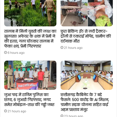
तालाब में मिली युवती की लाश का
छुरा ब्रेकिंग: ईंट से लदी ट्रैक्टर-
खुलासा! अफेयर के शक में प्रेमी ने
ट्रॉली से टकराई मोपेड, ग्रामीण की
की हत्या, गला घोंटकर तालाब में
दर्दनाक मौत
फेंका शव, प्रेमी गिरफ्तार
21 hours ago
6 hours ago
जुआ फड़ में राजिम पुलिस का
छत्तीसगढ़ कैबिनेट के 7 बड़े
छापा, 6 जुआरी गिरफ्तार, नगद
फैसले: 500 करोड़ के AI मिशन,
समेत मोबाइल-ताश की गड्डी जब्त
ग्रामीण सड़क योजना सहित कई
अहम प्रस्ताव मंजूर
21 hours ago
23 hours ago