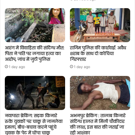
आरंग में विवाहिता की संदिग्ध मौत:
राजिम पुलिस की कार्रवाई: अवैध
पिता ने पति पर लगाया हत्या का
शराब के साथ दो कोचिया
आरोप, जांच में जुटी पुलिस
गिरफ्तार
1 day ago
1 day ago
नवापारा ब्रेकिंग: सड़क किनारे
अभनपुर ब्रेकिंग : तालाब किनारे
रुके युवकों पर चाकू से जानलेवा
संदिग्ध हालत में मिली चौकीदार
हमला, बीच-बचाव करने पहुंचे
की लाश, इस बात की जताई जा
युवक के पेट में घोंपा चाकू
रही आशंका