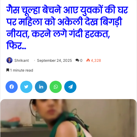
गैस चूल्हा बेचने आए युवकों की घर
पर महिला को अकेली देख बिगड़ी
नीयत, करने लगे गंदी हरकत,
फिर…
Shrikant
September 24, 2025
0
4,328
1 minute read
Facebook
Twitter
LinkedIn
WhatsApp
Telegram