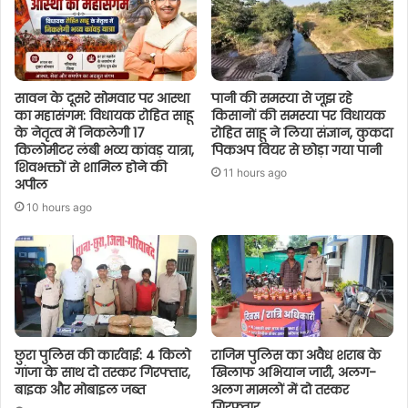
सावन के दूसरे सोमवार पर आस्था
पानी की समस्या से जूझ रहे
का महासंगम: विधायक रोहित साहू
किसानों की समस्या पर विधायक
के नेतृत्व में निकलेगी 17
रोहित साहू ने लिया संज्ञान, कुकदा
किलोमीटर लंबी भव्य कांवड़ यात्रा,
पिकअप वियर से छोड़ा गया पानी
शिवभक्तों से शामिल होने की
11 hours ago
अपील
10 hours ago
छुरा पुलिस की कार्रवाई: 4 किलो
राजिम पुलिस का अवैध शराब के
गांजा के साथ दो तस्कर गिरफ्तार,
खिलाफ अभियान जारी, अलग-
बाइक और मोबाइल जब्त
अलग मामलों में दो तस्कर
गिरफ्तार