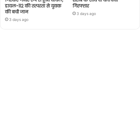
गिरकर गंभीर रूप से हुआ घायल,
शराब के साथ दो कोचिया
डायल-112 की तत्परता से युवक
गिरफ्तार
की बची जान
3 days ago
3 days ago