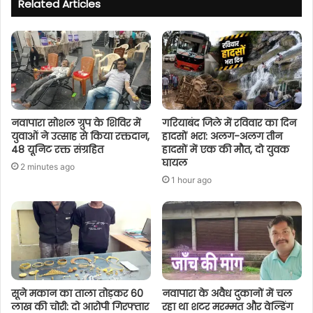
Related Articles
नवापारा सोशल ग्रुप के शिविर में
गरियाबंद जिले में रविवार का दिन
युवाओं ने उत्साह से किया रक्तदान,
हादसों भरा: अलग-अलग तीन
48 यूनिट रक्त संग्रहित
हादसों में एक की मौत, दो युवक
घायल
2 minutes ago
1 hour ago
सूने मकान का ताला तोड़कर 60
नवापारा के अवैध दुकानों में चल
लाख की चोरी: दो आरोपी गिरफ्तार
रहा था शटर मरम्मत और वेल्डिंग