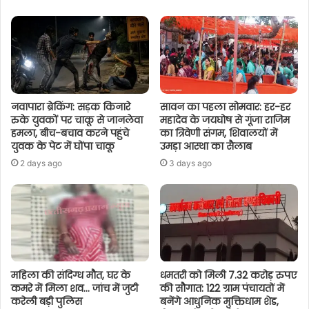
नवापारा ब्रेकिंग: सड़क किनारे
सावन का पहला सोमवार: हर-हर
रुके युवकों पर चाकू से जानलेवा
महादेव के जयघोष से गूंजा राजिम
हमला, बीच-बचाव करने पहुंचे
का त्रिवेणी संगम, शिवालयों में
युवक के पेट में घोंपा चाकू
उमड़ा आस्था का सैलाब
2 days ago
3 days ago
महिला की संदिग्ध मौत, घर के
धमतरी को मिली 7.32 करोड़ रुपए
कमरे में मिला शव… जांच में जुटी
की सौगात: 122 ग्राम पंचायतों में
करेली बड़ी पुलिस
बनेंगे आधुनिक मुक्तिधाम शेड,