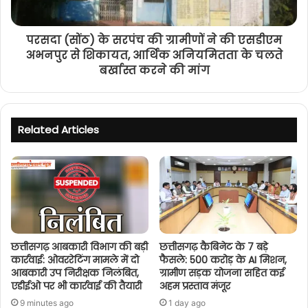
परसदा (सोंठ) के सरपंच की ग्रामीणों ने की एसडीएम
अभनपुर से शिकायत, आर्थिक अनियमितता के चलते
बर्खास्त करने की मांग
Related Articles
छत्तीसगढ़ आबकारी विभाग की बड़ी
छत्तीसगढ़ कैबिनेट के 7 बड़े
कार्रवाई: ओवररेटिंग मामले में दो
फैसले: 500 करोड़ के AI मिशन,
आबकारी उप निरीक्षक निलंबित,
ग्रामीण सड़क योजना सहित कई
एडीईओ पर भी कार्रवाई की तैयारी
अहम प्रस्ताव मंजूर
9 minutes ago
1 day ago