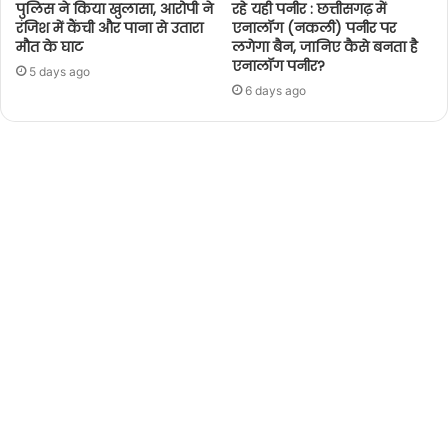
पुलिस ने किया खुलासा, आरोपी ने
रहे यही पनीर : छत्तीसगढ़ में
रंजिश में कैंची और पाना से उतारा
एनालॉग (नकली) पनीर पर
मौत के घाट
लगेगा बैन, जानिए कैसे बनता है
एनालॉग पनीर?
5 days ago
6 days ago