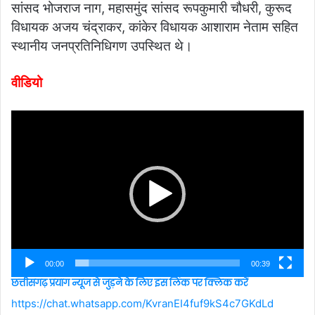
सांसद भोजराज नाग, महासमुंद सांसद रूपकुमारी चौधरी, कुरूद
विधायक अजय चंद्राकर, कांकेर विधायक आशाराम नेताम सहित
स्थानीय जनप्रतिनिधिगण उपस्थित थे।
वीडियो
Video
Player
00:00
00:39
छत्तीसगढ़ प्रयाग न्यूज से जुड़ने के लिए इस लिंक पर क्लिक करें
https://chat.whatsapp.com/KvranEI4fuf9kS4c7GKdLd