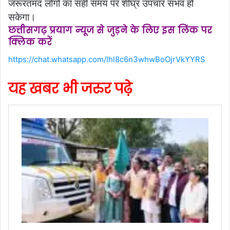
जरूरतमंद लोगों का सही समय पर शीघ्र उपचार संभव हो
सकेगा।
छत्तीसगढ़ प्रयाग न्यूज से जुड़ने के लिए इस लिंक पर
क्लिक करें
https://chat.whatsapp.com/Ihl8c6n3whwBoOjrVkYYRS
यह खबर भी जरुर पढ़े