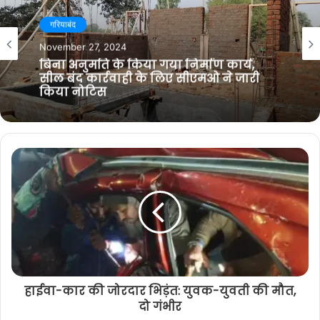
i
b
t
g
छत्तीसगढ़
t
o
e
r
e
o
r
a
गरियाबंद
October 13, 2024
k
m
दर्दनाक सड़क हादसा: ट्रैक्टर पलटने से तीन
November 27, 2024
लोगों की मौत, 8 लोग घायल
बिना अनुमति के किया गया निर्माण कार्य,
सील बंद कार्रवाही के लिए सीएमओ ने जारी
किया नोटिस
हाईवा-कार की जोरदार भिड़ंत: युवक-युवती की मौत,
दो गंभीर