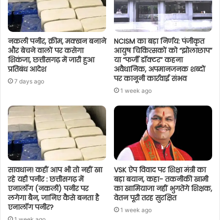
नकली पनीर, क्रीम, मक्खन बनाने
NCISM का बड़ा निर्णय: पंजीकृत
और बेचने वालों पर कसेगा
आयुष चिकित्सकों को “झोलाछाप”
शिकंजा, छत्तीसगढ़ में जारी हुआ
या “फर्जी डॉक्टर” कहना
प्रतिबंध आदेश
अवैधानिक, अपमानजनक शब्दों
पर कानूनी कार्रवाई संभव
7 days ago
1 week ago
सावधान! कहीं आप भी तो नहीं खा
VSK ऐप विवाद पर शिक्षा मंत्री का
रहे यही पनीर : छत्तीसगढ़ में
बड़ा बयान, कहा- तकनीकी खामी
एनालॉग (नकली) पनीर पर
का खामियाजा नहीं भुगतेंगे शिक्षक,
लगेगा बैन, जानिए कैसे बनता है
वेतन पूरी तरह सुरक्षित
एनालॉग पनीर?
1 week ago
1 week ago