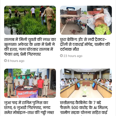
तालाब में मिली युवती की लाश का
छुरा ब्रेकिंग: ईंट से लदी ट्रैक्टर-
खुलासा! अफेयर के शक में प्रेमी ने
ट्रॉली से टकराई मोपेड, ग्रामीण की
की हत्या, गला घोंटकर तालाब में
दर्दनाक मौत
फेंका शव, प्रेमी गिरफ्तार
23 hours ago
8 hours ago
जुआ फड़ में राजिम पुलिस का
छत्तीसगढ़ कैबिनेट के 7 बड़े
छापा, 6 जुआरी गिरफ्तार, नगद
फैसले: 500 करोड़ के AI मिशन,
समेत मोबाइल-ताश की गड्डी जब्त
ग्रामीण सड़क योजना सहित कई