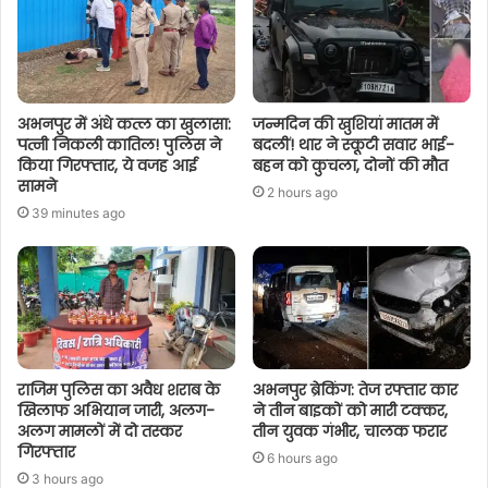
अभनपुर में अंधे कत्ल का खुलासा:
जन्मदिन की खुशियां मातम में
पत्नी निकली कातिल! पुलिस ने
बदलीं! थार ने स्कूटी सवार भाई-
किया गिरफ्तार, ये वजह आई
बहन को कुचला, दोनों की मौत
सामने
2 hours ago
39 minutes ago
राजिम पुलिस का अवैध शराब के
अभनपुर ब्रेकिंग: तेज रफ्तार कार
खिलाफ अभियान जारी, अलग-
ने तीन बाइकों को मारी टक्कर,
अलग मामलों में दो तस्कर
तीन युवक गंभीर, चालक फरार
गिरफ्तार
6 hours ago
3 hours ago