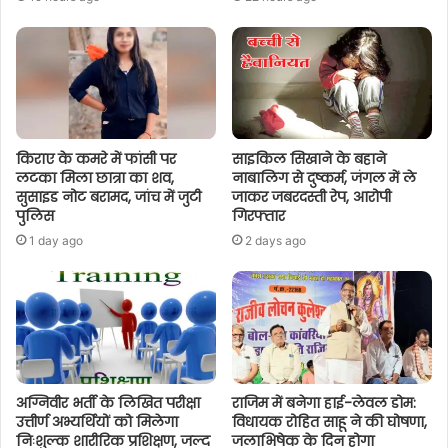
किराए के कमरे में फांसी पर
साइकिल सिखाने के बहाने
लटका मिला छात्रा का शव,
नाबालिग से दुष्कर्म, जंगल में ले
सुसाइड नोट बरामद, जांच में जुटी
जाकर जबरदस्ती रेप, आरोपी
पुलिस
गिरफ्तार
1 day ago
2 days ago
अग्निवीर भर्ती के लिखित परीक्षा
राजिम में बनेगा हाई-लेवल डोम:
उत्तीर्ण अभ्यर्थियों को मिलेगा
विधायक रोहित साहू ने की घोषणा,
निःशुल्क शारीरिक प्रशिक्षण, जल्द
जलाभिषेक के दिन होगा