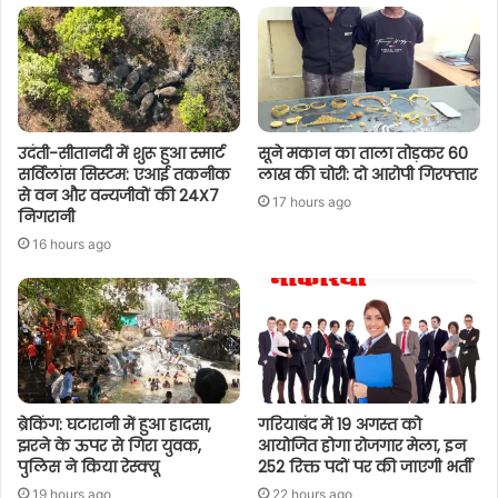
उदंती-सीतानदी में शुरू हुआ स्मार्ट
सूने मकान का ताला तोड़कर 60
सर्विलांस सिस्टम: एआई तकनीक
लाख की चोरी: दो आरोपी गिरफ्तार
से वन और वन्यजीवों की 24X7
17 hours ago
निगरानी
16 hours ago
ब्रेकिंग: घटारानी में हुआ हादसा,
गरियाबंद में 19 अगस्त को
झरने के ऊपर से गिरा युवक,
आयोजित होगा रोजगार मेला, इन
पुलिस ने किया रेस्क्यू
252 रिक्त पदों पर की जाएगी भर्ती
19 hours ago
22 hours ago