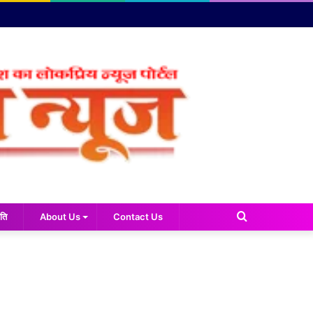
Search
ति
About Us
Contact Us
for