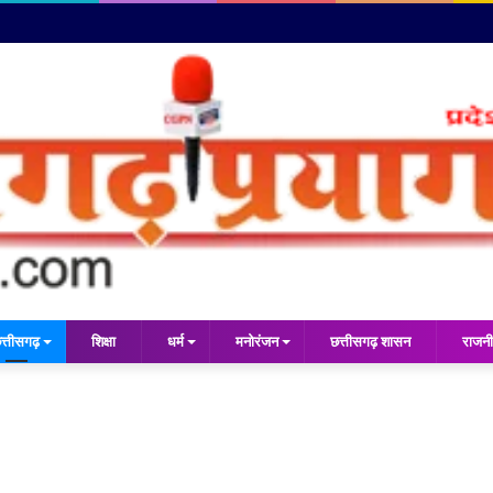
त्तीसगढ़
शिक्षा
धर्म
मनोरंजन
छत्तीसगढ़ शासन
राजनी