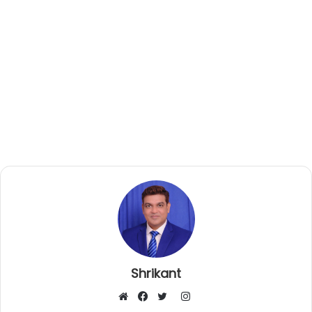
Shrikant
I