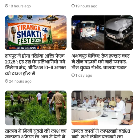
18 hours ago
19 hours ago
रायपुर में होगा “तिरंगा शक्ति फेस्ट
अभनपुर ब्रेकिंग: तेज रफ्तार कार
2026”: हर उम्र के प्रतिभागियों को
ने तीन बाइकों को मारी टक्कर,
मिलेगा मंच, ऑडिशन 10-11 अगस्त
तीन युवक गंभीर, चालक फरार
को टाउन हॉल में
1 day ago
24 hours ago
तालाब में मिली युवती की लाश का
राजस्व कार्यों में लापरवाही बर्दाश्त
खुलासा! अफेयर के शक में प्रेमी ने
नहीं, सभी लंबित प्रकरणों का