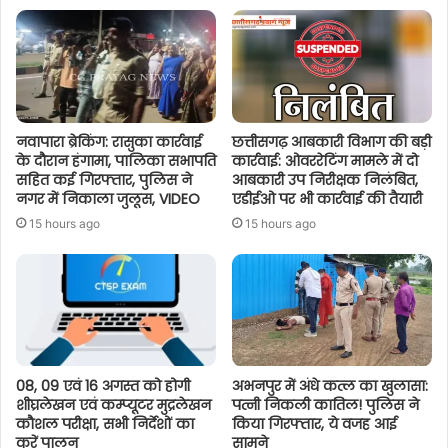
नवापारा ब्रेकिंग: रासुका कार्रवाई
छत्तीसगढ़ आबकारी विभाग की बड़ी
के दौरान हंगामा, पालिका सभापति
कार्रवाई: ओवररेटिंग मामले में दो
सहित कई गिरफ्तार, पुलिस ने
आबकारी उप निरीक्षक निलंबित,
नगर में निकाला जुलूस, VIDEO
एडीईओ पर भी कार्रवाई की तैयारी
15 hours ago
15 hours ago
08, 09 एवं 16 अगस्त को होगी
अभनपुर में अंधे कत्ल का खुलासा:
शीघ्रलेखन एवं कम्प्यूटर मुद्रलेखन
पत्नी निकली कातिल! पुलिस ने
कौशल परीक्षा, सभी निर्देशों का
किया गिरफ्तार, ये वजह आई
करें पालन
सामने