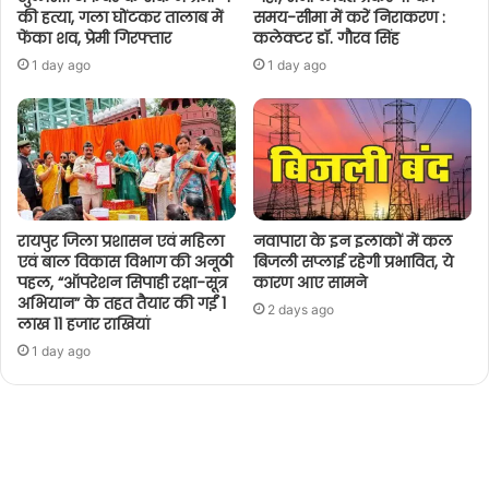
की हत्या, गला घोंटकर तालाब में
समय-सीमा में करें निराकरण :
फेंका शव, प्रेमी गिरफ्तार
कलेक्टर डॉ. गौरव सिंह
1 day ago
1 day ago
रायपुर जिला प्रशासन एवं महिला
नवापारा के इन इलाकों में कल
एवं बाल विकास विभाग की अनूठी
बिजली सप्लाई रहेगी प्रभावित, ये
पहल, “ऑपरेशन सिपाही रक्षा-सूत्र
कारण आए सामने
अभियान” के तहत तैयार की गईं 1
2 days ago
लाख 11 हजार राखियां
1 day ago