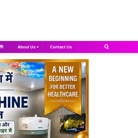
Search
ति
About Us
Contact Us
for