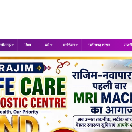
त्तीसगढ़
शिक्षा
धर्म
मनोरंजन
छत्तीसगढ़ शासन
राजनी