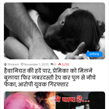
छत्तीसगढ़
Shrikant
November 1, 2025
0
5,292
हैवानियत की हदें पार, प्रेमिका को मिलने
बुलाया फिर जबरदस्ती रेप कर पुल से नीचे
फेंका, आरोपी युवक गिरफ्तार