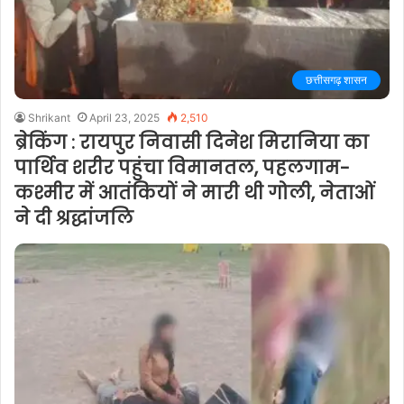
छत्तीसगढ़ शासन
Shrikant
April 23, 2025
2,510
ब्रेकिंग : रायपुर निवासी दिनेश मिरानिया का
पार्थिव शरीर पहुंचा विमानतल, पहलगाम-
कश्मीर में आतंकियों ने मारी थी गोली, नेताओं
ने दी श्रद्धांजलि