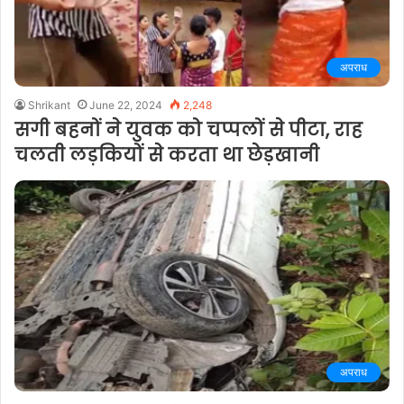
अपराध
Shrikant
June 22, 2024
2,248
सगी बहनों ने युवक को चप्पलों से पीटा, राह
चलती लड़कियों से करता था छेड़खानी
अपराध