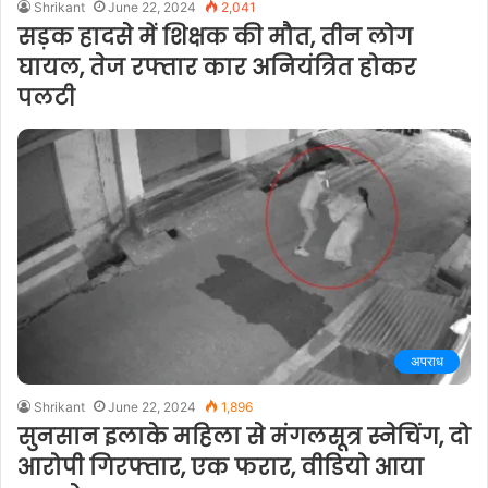
Shrikant
June 22, 2024
2,041
सड़क हादसे में शिक्षक की मौत, तीन लोग
घायल, तेज रफ्तार कार अनियंत्रित होकर
पलटी
अपराध
Shrikant
June 22, 2024
1,896
सुनसान इलाके महिला से मंगलसूत्र स्नेचिंग, दो
आरोपी गिरफ्तार, एक फरार, वीडियो आया