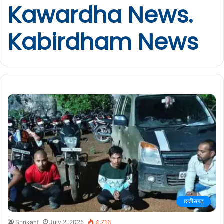
Kawardha News.
Kabirdham News
छत्तीसगढ़
Shrikant
July 2, 2025
4,716