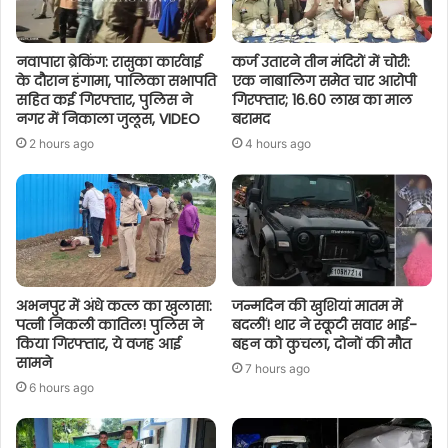
नवापारा ब्रेकिंग: रासुका कार्रवाई
कर्ज उतारने तीन मंदिरों में चोरी:
के दौरान हंगामा, पालिका सभापति
एक नाबालिग समेत चार आरोपी
सहित कई गिरफ्तार, पुलिस ने
गिरफ्तार; 16.60 लाख का माल
नगर में निकाला जुलूस, VIDEO
बरामद
2 hours ago
4 hours ago
अभनपुर में अंधे कत्ल का खुलासा:
जन्मदिन की खुशियां मातम में
पत्नी निकली कातिल! पुलिस ने
बदलीं! थार ने स्कूटी सवार भाई-
किया गिरफ्तार, ये वजह आई
बहन को कुचला, दोनों की मौत
सामने
7 hours ago
6 hours ago