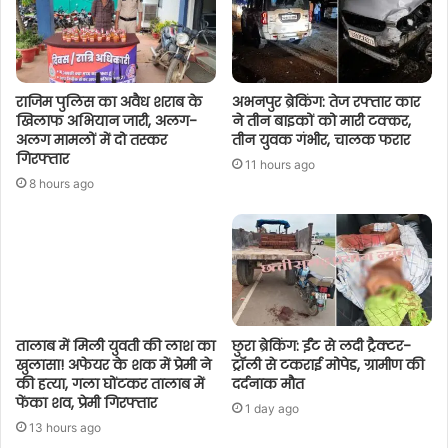
राजिम पुलिस का अवैध शराब के
अभनपुर ब्रेकिंग: तेज रफ्तार कार
खिलाफ अभियान जारी, अलग-
ने तीन बाइकों को मारी टक्कर,
अलग मामलों में दो तस्कर
तीन युवक गंभीर, चालक फरार
गिरफ्तार
11 hours ago
8 hours ago
तालाब में मिली युवती की लाश का
छुरा ब्रेकिंग: ईंट से लदी ट्रैक्टर-
खुलासा! अफेयर के शक में प्रेमी ने
ट्रॉली से टकराई मोपेड, ग्रामीण की
की हत्या, गला घोंटकर तालाब में
दर्दनाक मौत
फेंका शव, प्रेमी गिरफ्तार
1 day ago
13 hours ago