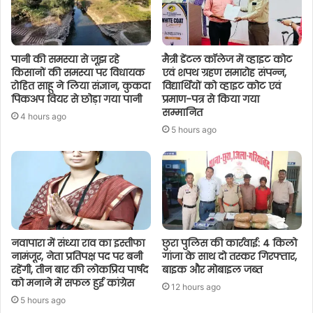
पानी की समस्या से जूझ रहे
मैत्री डेंटल कॉलेज में व्हाइट कोट
किसानों की समस्या पर विधायक
एवं शपथ ग्रहण समारोह संपन्न,
रोहित साहू ने लिया संज्ञान, कुकदा
विद्यार्थियों को व्हाइट कोट एवं
पिकअप वियर से छोड़ा गया पानी
प्रमाण-पत्र से किया गया
सम्मानित
4 hours ago
5 hours ago
नवापारा में संध्या राव का इस्तीफा
छुरा पुलिस की कार्रवाई: 4 किलो
नामंजूर, नेता प्रतिपक्ष पद पर बनी
गांजा के साथ दो तस्कर गिरफ्तार,
रहेंगी, तीन बार की लोकप्रिय पार्षद
बाइक और मोबाइल जब्त
को मनाने में सफल हुई कांग्रेस
12 hours ago
5 hours ago