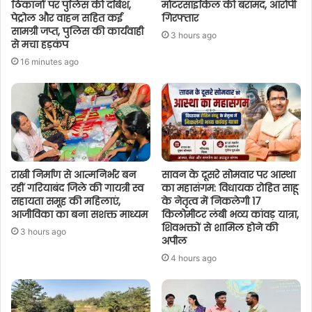
ठिकानों पर पुलिस की दबिश,
मोटरसाइकिल की बरामद, आरोपी
पेट्रोल और वाहन सहित कई
गिरफ्तार
सामग्री जप्त, पुलिस की कार्यवाही
3 hours ago
से मचा हड़कंप
16 minutes ago
राखी निर्माण से आत्मनिर्भर बन
सावन के दूसरे सोमवार पर आस्था
रहीं गरियाबंद जिले की गायत्री स्व
का महासंगम: विधायक रोहित साहू
सहायता समूह की महिलाएं,
के नेतृत्व में निकलेगी 17
आजीविका का बना सशक्त माध्यम
किलोमीटर लंबी भव्य कांवड़ यात्रा,
शिवभक्तों से शामिल होने की
3 hours ago
अपील
4 hours ago