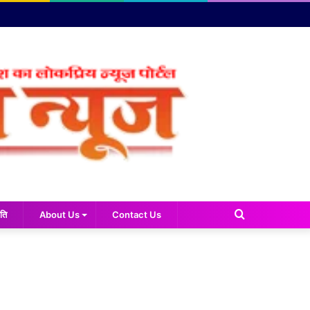
Search
ति
About Us
Contact Us
for