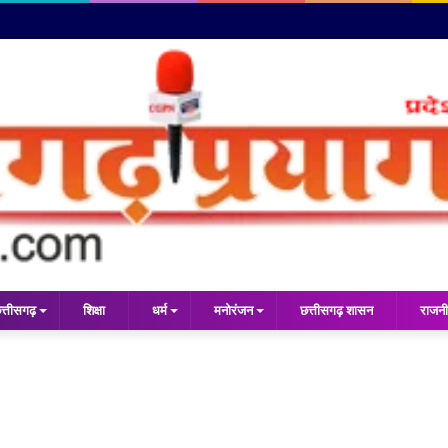
त्तीसगढ़
शिक्षा
धर्म
मनोरंजन
छत्तीसगढ़ शासन
राजनी