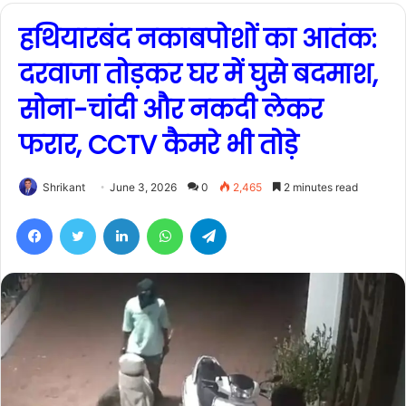
हथियारबंद नकाबपोशों का आतंक:
दरवाजा तोड़कर घर में घुसे बदमाश,
सोना-चांदी और नकदी लेकर
फरार, CCTV कैमरे भी तोड़े
Shrikant
June 3, 2026
0
2,465
2 minutes read
Facebook
Twitter
LinkedIn
WhatsApp
Telegram