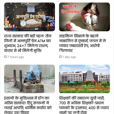
राज्य सरकार की बड़ी पहल: तीन
साइकिल सिखाने के बहाने
जिलों में अन्नपूर्ति ग्रेन ATM का
नाबालिग से दुष्कर्म, जंगल में ले
शुभारंभ, 24×7 मिलेगा राशन,
जाकर जबरदस्ती रेप, आरोपी
कतार से भी मिलेगी मुक्ति
गिरफ्तार
7 hours ago
1 day ago
इंसानों के मुक्तिधाम में डॉग का
शिक्षकों की तबादला सूची जारी,
अंतिम संस्कार! हिंदू संगठनों ने
700 से अधिक शिक्षकों-प्रधान
जताई आपत्ति; धार्मिक मर्यादा को
पाठकों के ट्रांसफर; 400 से ज्यादा
लेकर उठा विवाद
नामों पर लगी रोक