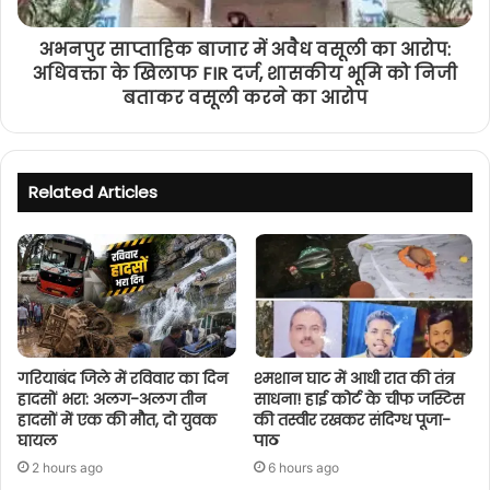
अभनपुर साप्ताहिक बाजार में अवैध वसूली का आरोप:
अधिवक्ता के खिलाफ FIR दर्ज, शासकीय भूमि को निजी
बताकर वसूली करने का आरोप
Related Articles
गरियाबंद जिले में रविवार का दिन
श्मशान घाट में आधी रात की तंत्र
हादसों भरा: अलग-अलग तीन
साधना! हाई कोर्ट के चीफ जस्टिस
हादसों में एक की मौत, दो युवक
की तस्वीर रखकर संदिग्ध पूजा-
घायल
पाठ
2 hours ago
6 hours ago