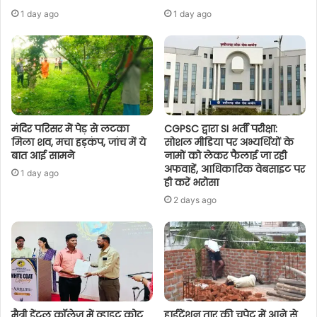
1 day ago
1 day ago
मंदिर परिसर में पेड़ से लटका
CGPSC द्वारा SI भर्ती परीक्षा:
मिला शव, मचा हड़कंप, जांच में ये
सोशल मीडिया पर अभ्यर्थियों के
बात आई सामने
नामों को लेकर फैलाई जा रही
अफवाहें, आधिकारिक वेबसाइट पर
1 day ago
ही करें भरोसा
2 days ago
मैत्री डेंटल कॉलेज में व्हाइट कोट
हाईटेंशन तार की चपेट में आने से