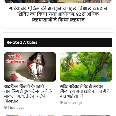
गरियाबंद पुलिस की सराहनीय पहलः विशाल रक्तदान
शिविर का किया गया आयोजन, 92 से अधिक
रक्तदाताओं ने किया रक्तदान
Related Articles
साइकिल सिखाने के बहाने
मंदिर परिसर में पेड़ से लटका
नाबालिग से दुष्कर्म, जंगल में ले
मिला शव, मचा हड़कंप, जांच में ये
जाकर जबरदस्ती रेप, आरोपी
बात आई सामने
गिरफ्तार
10 hours ago
6 hours ago