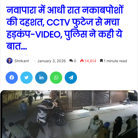
नवापारा में आधी रात नकाबपोशों
की दहशत, CCTV फुटेज से मचा
हड़कंप-VIDEO, पुलिस ने कही ये
बात….
Shrikant
January 3, 2026
0
14,614
1 minute read
Facebook
Twitter
LinkedIn
WhatsApp
Telegram