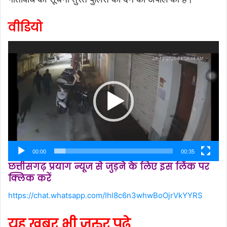
वीडियो
Video
Player
00:00
00:35
छत्तीसगढ़ प्रयाग न्यूज से जुड़ने के लिए इस लिंक पर
क्लिक करें
https://chat.whatsapp.com/Ihl8c6n3whwBoOjrVkYYRS
यह खबर भी जरुर पढ़े