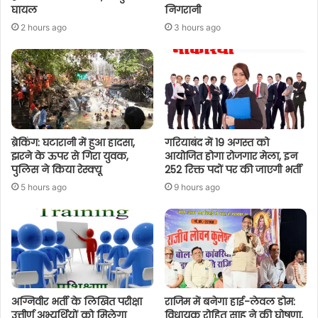
घायल
निगरानी
2 hours ago
3 hours ago
ब्रेकिंग: घटारानी में हुआ हादसा,
गरियाबंद में 19 अगस्त को
झरने के ऊपर से गिरा युवक,
आयोजित होगा रोजगार मेला, इन
पुलिस ने किया रेस्क्यू
252 रिक्त पदों पर की जाएगी भर्ती
5 hours ago
9 hours ago
अग्निवीर भर्ती के लिखित परीक्षा
राजिम में बनेगा हाई-लेवल डोम:
उत्तीर्ण अभ्यर्थियों को मिलेगा
विधायक रोहित साहू ने की घोषणा,