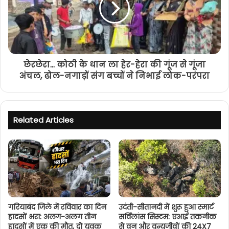
छेरछेरा… कोठी के धान ला हेर-हेरा की गूंज से गूंजा
अंचल, ढोल-नगाड़ों संग बच्चों ने निभाई लोक-परंपरा
Related Articles
गरियाबंद जिले में रविवार का दिन
उदंती-सीतानदी में शुरू हुआ स्मार्ट
हादसों भरा: अलग-अलग तीन
सर्विलांस सिस्टम: एआई तकनीक
हादसों में एक की मौत, दो युवक
से वन और वन्यजीवों की 24X7