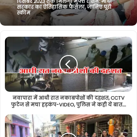
k
m
नवापारा ब्रेकिंग: घर के बाहर खेल रही 4 साल
की बच्ची से अश्लील हरकत, आरोपी गिरफ्तार
नवापारा में आधी रात नकाबपोशों की दहशत, CCTV
फुटेज से मचा हड़कंप-VIDEO, पुलिस ने कही ये बात....