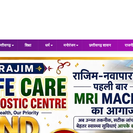
त्तीसगढ़
शिक्षा
धर्म
मनोरंजन
छत्तीसगढ़ शासन
राजनी