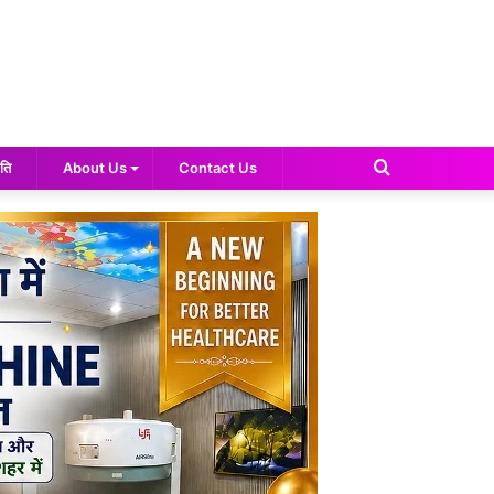
Search
ति
About Us
Contact Us
for