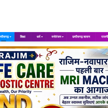
त्तीसगढ़
शिक्षा
धर्म
मनोरंजन
छत्तीसगढ़ शासन
राजनी