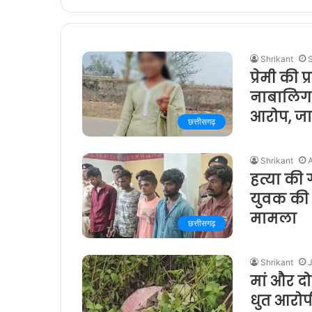
Shrikant
प्रेमी की 
नाबालिग प
आरोप, जा
छत्तीसगढ़
Shrikant
A
हत्या की 
युवक की ह
मामला
छत्तीसगढ़
Shrikant
मां और दो
धुत आरोप