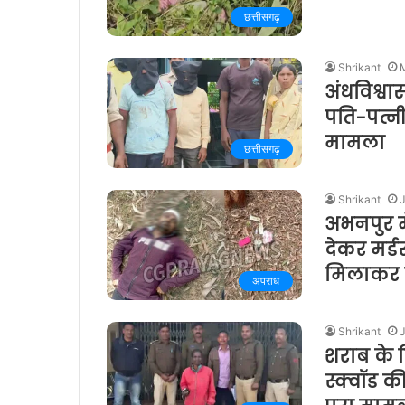
छत्तीसगढ़
Shrikant
अंधविश्वा
पति-पत्न
मामला
छत्तीसगढ़
Shrikant
अभनपुर में
देकर मर्
मिलाकर प
अपराध
Shrikant
शराब के ल
स्क्वॉड 