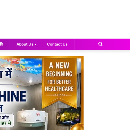
Search
ति
About Us
Contact Us
for