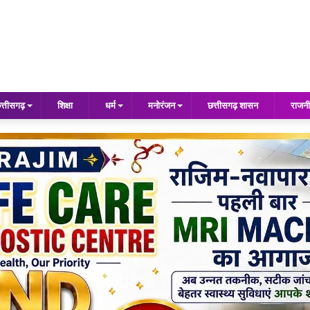
त्तीसगढ़
शिक्षा
धर्म
मनोरंजन
छत्तीसगढ़ शासन
राजनी