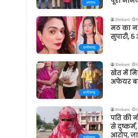
पूरा माम
अपराध
Shrikant
मठ का ना
सुपारी, 5
छत्तीसगढ़
Shrikant
खेत में म
अफेयर बन
छत्तीसगढ़
Shrikant
पति की न
से दुष्कर
आरोप, जा
छत्तीसगढ़