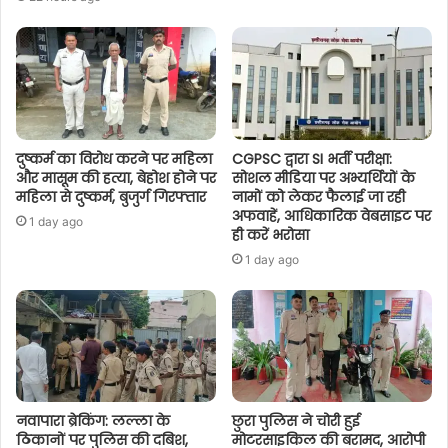
दुष्कर्म का विरोध करने पर महिला
CGPSC द्वारा SI भर्ती परीक्षा:
और मासूम की हत्या, बेहोश होने पर
सोशल मीडिया पर अभ्यर्थियों के
महिला से दुष्कर्म, बुजुर्ग गिरफ्तार
नामों को लेकर फैलाई जा रही
अफवाहें, आधिकारिक वेबसाइट पर
1 day ago
ही करें भरोसा
1 day ago
नवापारा ब्रेकिंग: लल्ला के
छुरा पुलिस ने चोरी हुई
ठिकानों पर पुलिस की दबिश,
मोटरसाइकिल की बरामद, आरोपी