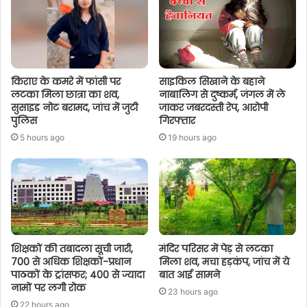
किराए के कमरे में फांसी पर
साइकिल सिखाने के बहाने
लटका मिला छात्रा का शव,
नाबालिग से दुष्कर्म, जंगल में ले
सुसाइड नोट बरामद, जांच में जुटी
जाकर जबरदस्ती रेप, आरोपी
पुलिस
गिरफ्तार
5 hours ago
19 hours ago
शिक्षकों की तबादला सूची जारी,
मंदिर परिसर में पेड़ से लटका
700 से अधिक शिक्षकों-प्रधान
मिला शव, मचा हड़कंप, जांच में ये
पाठकों के ट्रांसफर; 400 से ज्यादा
बात आई सामने
नामों पर लगी रोक
23 hours ago
22 hours ago