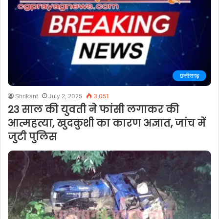
छत्तीसगढ़
Shrikant
July 2, 2025
3,051
23 साल की युवती ने फांसी लगाकर की
आत्महत्या, खुदकुशी का कारण अज्ञात, जांच में
जुटी पुलिस