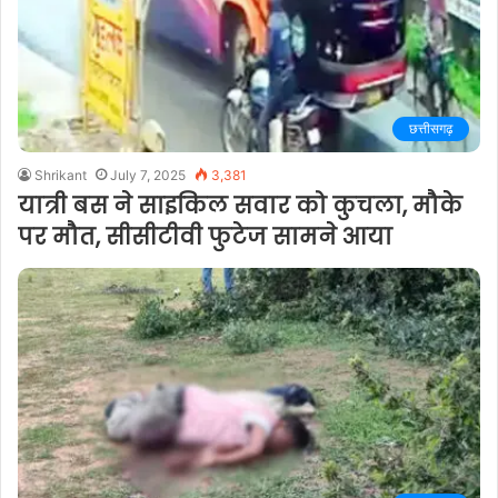
छत्तीसगढ़
Shrikant
July 7, 2025
3,381
यात्री बस ने साइकिल सवार को कुचला, मौके
पर मौत, सीसीटीवी फुटेज सामने आया