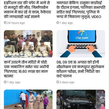
हाईटेंशन तार की चपेट में आने से
नवापारा ब्रेकिंग: रासुका कार्रवाई
दो मजदूरों की मौत, निर्माणाधीन
के दौरान हंगामा, पालिका सभापति
मकान में कर रहे थे काम, ठेकेदार
सहित कई गिरफ्तार, पुलिस ने
की लापरवाही आई सामने
नगर में निकाला जुलूस, VIDEO
24 hours ago
1 day ago
कर्ज उतारने तीन मंदिरों में चोरी:
08, 09 एवं 16 अगस्त को होगी
एक नाबालिग समेत चार आरोपी
शीघ्रलेखन एवं कम्प्यूटर मुद्रलेखन
गिरफ्तार; 16.60 लाख का माल
कौशल परीक्षा, सभी निर्देशों का
बरामद
करें पालन
1 day ago
2 days ago