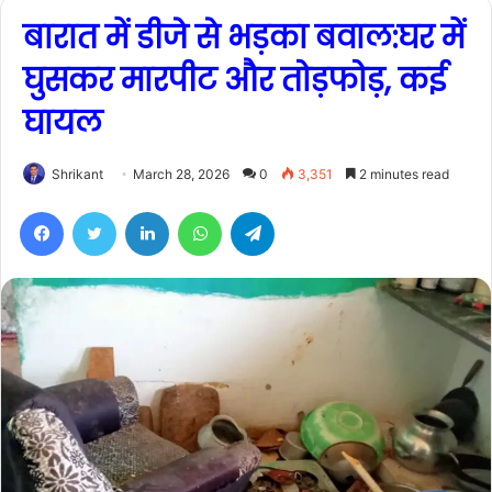
बारात में डीजे से भड़का बवाल:घर में
घुसकर मारपीट और तोड़फोड़, कई
घायल
Shrikant
March 28, 2026
0
3,351
2 minutes read
Facebook
Twitter
LinkedIn
WhatsApp
Telegram