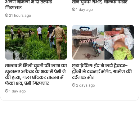
अलग मामलों में दो तस्कर
तीन युवक गंभीर, चालक फरार
गिरफ्तार
1 day ago
21 hours ago
तालाब में मिली युवती की लाश का
छुरा ब्रेकिंग: ईंट से लदी ट्रैक्टर-
खुलासा! अफेयर के शक में प्रेमी ने
ट्रॉली से टकराई मोपेड, ग्रामीण की
की हत्या, गला घोंटकर तालाब में
दर्दनाक मौत
फेंका शव, प्रेमी गिरफ्तार
2 days ago
1 day ago