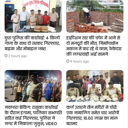
छुरा पुलिस की कार्रवाई: 4 किलो
हाईटेंशन तार की चपेट में आने से
गांजा के साथ दो तस्कर गिरफ्तार,
दो मजदूरों की मौत, निर्माणाधीन
बाइक और मोबाइल जब्त
मकान में कर रहे थे काम, ठेकेदार
की लापरवाही आई सामने
2 hours ago
4 hours ago
नवापारा ब्रेकिंग: रासुका कार्रवाई
कर्ज उतारने तीन मंदिरों में चोरी:
के दौरान हंगामा, पालिका सभापति
एक नाबालिग समेत चार आरोपी
सहित कई गिरफ्तार, पुलिस ने
गिरफ्तार; 16.60 लाख का माल
नगर में निकाला जुलूस, VIDEO
बरामद