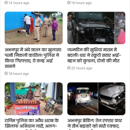
14 hours ago
16 hours ago
अभनपुर में अंधे कत्ल का खुलासा:
जन्मदिन की खुशियां मातम में
पत्नी निकली कातिल! पुलिस ने
बदलीं! थार ने स्कूटी सवार भाई-
किया गिरफ्तार, ये वजह आई
बहन को कुचला, दोनों की मौत
सामने
20 hours ago
18 hours ago
राजिम पुलिस का अवैध शराब के
अभनपुर ब्रेकिंग: तेज रफ्तार कार
खिलाफ अभियान जारी, अलग-
ने तीन बाइकों को मारी टक्कर,