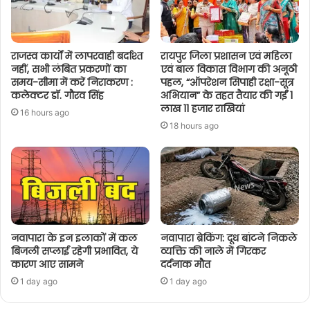
राजस्व कार्यों में लापरवाही बर्दाश्त
रायपुर जिला प्रशासन एवं महिला
नहीं, सभी लंबित प्रकरणों का
एवं बाल विकास विभाग की अनूठी
समय-सीमा में करें निराकरण :
पहल, “ऑपरेशन सिपाही रक्षा-सूत्र
कलेक्टर डॉ. गौरव सिंह
अभियान” के तहत तैयार की गईं 1
लाख 11 हजार राखियां
16 hours ago
18 hours ago
नवापारा के इन इलाकों में कल
नवापारा ब्रेकिंग: दूध बांटने निकले
बिजली सप्लाई रहेगी प्रभावित, ये
व्यक्ति की नाले में गिरकर
कारण आए सामने
दर्दनाक मौत
1 day ago
1 day ago