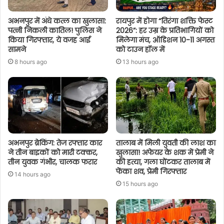
अभनपुर में अंधे कत्ल का खुलासा:
रायपुर में होगा “तिरंगा शक्ति फेस्ट
पत्नी निकली कातिल! पुलिस ने
2026”: हर उम्र के प्रतिभागियों को
किया गिरफ्तार, ये वजह आई
मिलेगा मंच, ऑडिशन 10-11 अगस्त
सामने
को टाउन हॉल में
8 hours ago
13 hours ago
अभनपुर ब्रेकिंग: तेज रफ्तार कार
तालाब में मिली युवती की लाश का
ने तीन बाइकों को मारी टक्कर,
खुलासा! अफेयर के शक में प्रेमी ने
तीन युवक गंभीर, चालक फरार
की हत्या, गला घोंटकर तालाब में
फेंका शव, प्रेमी गिरफ्तार
14 hours ago
15 hours ago