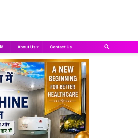
Search
ति
About Us
Contact Us
for