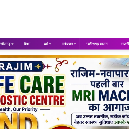
त्तीसगढ़
शिक्षा
धर्म
मनोरंजन
छत्तीसगढ़ शासन
राजनी