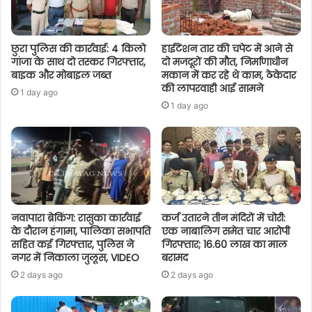
छुरा पुलिस की कार्रवाई: 4 किलो
हाईटेंशन तार की चपेट में आने से
गांजा के साथ दो तस्कर गिरफ्तार,
दो मजदूरों की मौत, निर्माणाधीन
बाइक और मोबाइल जब्त
मकान में कर रहे थे काम, ठेकेदार
की लापरवाही आई सामने
1 day ago
1 day ago
नवापारा ब्रेकिंग: रासुका कार्रवाई
कर्ज उतारने तीन मंदिरों में चोरी:
के दौरान हंगामा, पालिका सभापति
एक नाबालिग समेत चार आरोपी
सहित कई गिरफ्तार, पुलिस ने
गिरफ्तार; 16.60 लाख का माल
नगर में निकाला जुलूस, VIDEO
बरामद
2 days ago
2 days ago