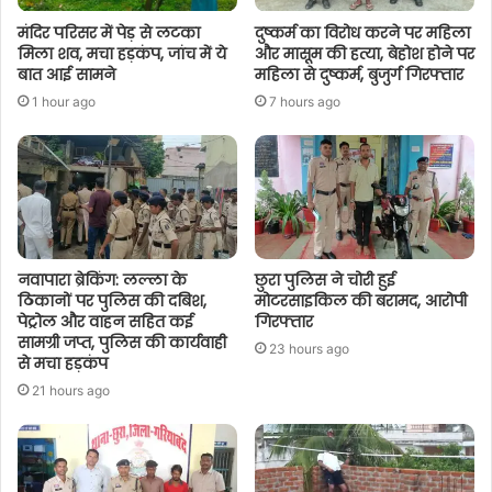
मंदिर परिसर में पेड़ से लटका
दुष्कर्म का विरोध करने पर महिला
मिला शव, मचा हड़कंप, जांच में ये
और मासूम की हत्या, बेहोश होने पर
बात आई सामने
महिला से दुष्कर्म, बुजुर्ग गिरफ्तार
1 hour ago
7 hours ago
नवापारा ब्रेकिंग: लल्ला के
छुरा पुलिस ने चोरी हुई
ठिकानों पर पुलिस की दबिश,
मोटरसाइकिल की बरामद, आरोपी
पेट्रोल और वाहन सहित कई
गिरफ्तार
सामग्री जप्त, पुलिस की कार्यवाही
23 hours ago
से मचा हड़कंप
21 hours ago