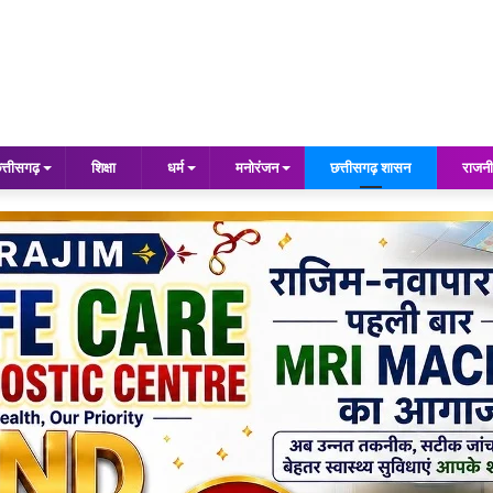
त्तीसगढ़
शिक्षा
धर्म
मनोरंजन
छत्तीसगढ़ शासन
राजनी