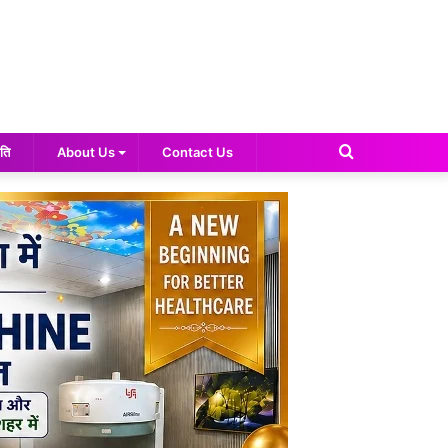
Search
ति
About Us
Contact Us
for