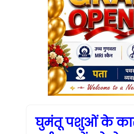
घुमंतू पशुओं के का