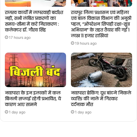
राजस्व कार्यों में लापरवाही बर्दाश्त
रायपुर जिला प्रशासन एवं महिला
नहीं, सभी लंबित प्रकरणों का
एवं बाल विकास विभाग की अनूठी
समय-सीमा में करें निराकरण :
पहल, “ऑपरेशन सिपाही रक्षा-सूत्र
कलेक्टर डॉ. गौरव सिंह
अभियान” के तहत तैयार की गईं 1
लाख 11 हजार राखियां
17 hours ago
19 hours ago
नवापारा के इन इलाकों में कल
नवापारा ब्रेकिंग: दूध बांटने निकले
बिजली सप्लाई रहेगी प्रभावित, ये
व्यक्ति की नाले में गिरकर
कारण आए सामने
दर्दनाक मौत
1 day ago
1 day ago