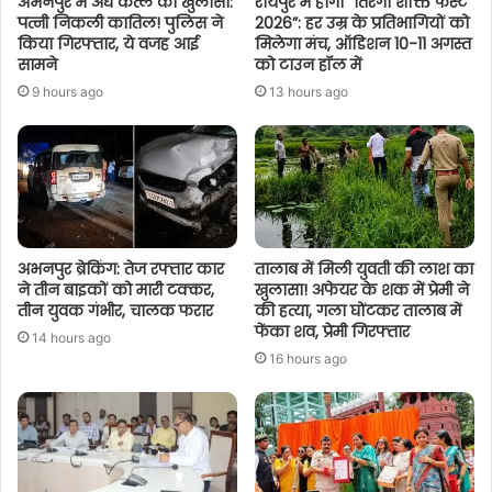
अभनपुर में अंधे कत्ल का खुलासा:
रायपुर में होगा “तिरंगा शक्ति फेस्ट
पत्नी निकली कातिल! पुलिस ने
2026”: हर उम्र के प्रतिभागियों को
किया गिरफ्तार, ये वजह आई
मिलेगा मंच, ऑडिशन 10-11 अगस्त
सामने
को टाउन हॉल में
9 hours ago
13 hours ago
अभनपुर ब्रेकिंग: तेज रफ्तार कार
तालाब में मिली युवती की लाश का
ने तीन बाइकों को मारी टक्कर,
खुलासा! अफेयर के शक में प्रेमी ने
तीन युवक गंभीर, चालक फरार
की हत्या, गला घोंटकर तालाब में
फेंका शव, प्रेमी गिरफ्तार
14 hours ago
16 hours ago