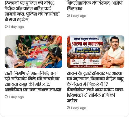
ठिकानों पर पुलिस की दबिश,
मोटरसाइकिल की बरामद, आरोपी
पेट्रोल और वाहन सहित कई
गिरफ्तार
सामग्री जप्त, पुलिस की कार्यवाही
1 day ago
से मचा हड़कंप
1 day ago
राखी निर्माण से आत्मनिर्भर बन
सावन के दूसरे सोमवार पर आस्था
रहीं गरियाबंद जिले की गायत्री स्व
का महासंगम: विधायक रोहित साहू
सहायता समूह की महिलाएं,
के नेतृत्व में निकलेगी 17
आजीविका का बना सशक्त माध्यम
किलोमीटर लंबी भव्य कांवड़ यात्रा,
शिवभक्तों से शामिल होने की
1 day ago
अपील
1 day ago