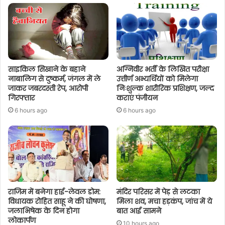
साइकिल सिखाने के बहाने
अग्निवीर भर्ती के लिखित परीक्षा
नाबालिग से दुष्कर्म, जंगल में ले
उत्तीर्ण अभ्यर्थियों को मिलेगा
जाकर जबरदस्ती रेप, आरोपी
निःशुल्क शारीरिक प्रशिक्षण, जल्द
गिरफ्तार
कराएं पंजीयन
6 hours ago
6 hours ago
राजिम में बनेगा हाई-लेवल डोम:
मंदिर परिसर में पेड़ से लटका
विधायक रोहित साहू ने की घोषणा,
मिला शव, मचा हड़कंप, जांच में ये
जलाभिषेक के दिन होगा
बात आई सामने
लोकार्पण
10 hours ago