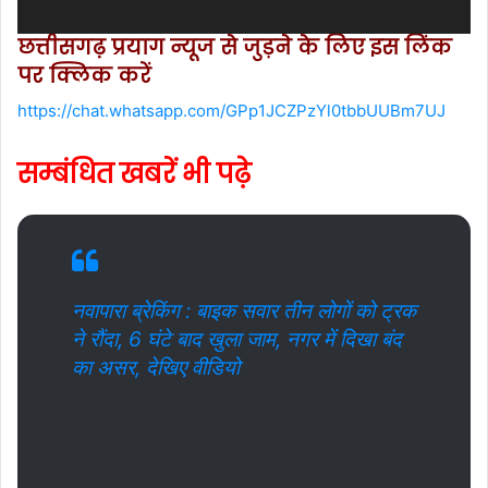
छत्तीसगढ़ प्रयाग न्यूज से जुड़ने के लिए इस लिंक
पर क्लिक करें
https://chat.whatsapp.com/GPp1JCZPzYl0tbbUUBm7UJ
सम्बंधित खबरें भी पढ़े
नवापारा ब्रेकिंग : बाइक सवार तीन लोगों को ट्रक
ने रौंदा, 6 घंटे बाद खुला जाम, नगर में दिखा बंद
का असर, देखिए वीडियो