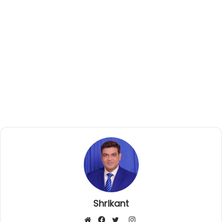
Shrikant
I