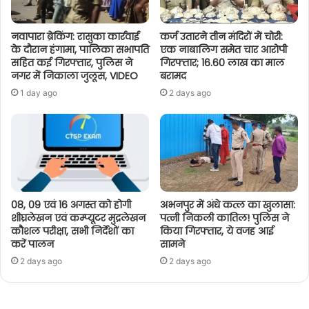
नवापारा ब्रेकिंग: रासुका कार्रवाई
कर्ज उतारने तीन मंदिरों में चोरी:
के दौरान हंगामा, पालिका सभापति
एक नाबालिग समेत चार आरोपी
सहित कई गिरफ्तार, पुलिस ने
गिरफ्तार; 16.60 लाख का माल
नगर में निकाला जुलूस, VIDEO
बरामद
1 day ago
2 days ago
08, 09 एवं 16 अगस्त को होगी
अभनपुर में अंधे कत्ल का खुलासा:
शीघ्रलेखन एवं कम्प्यूटर मुद्रलेखन
पत्नी निकली कातिल! पुलिस ने
कौशल परीक्षा, सभी निर्देशों का
किया गिरफ्तार, ये वजह आई
करें पालन
सामने
2 days ago
2 days ago