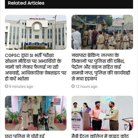
Related Articles
CGPSC द्वारा SI भर्ती परीक्षा:
नवापारा ब्रेकिंग: लल्ला के
सोशल मीडिया पर अभ्यर्थियों के
ठिकानों पर पुलिस की दबिश,
नामों को लेकर फैलाई जा रही
पेट्रोल और वाहन सहित कई
अफवाहें, आधिकारिक वेबसाइट पर
सामग्री जप्त, पुलिस की कार्यवाही
ही करें भरोसा
से मचा हड़कंप
9 minutes ago
12 hours ago
छुरा पुलिस ने चोरी हुई
मैत्री डेंटल कॉलेज में व्हाइट कोट