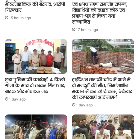
मोटरसाइकिल की बरामद, आरोपी
एवं शपथ ग्रहण समारोह संपन्न,
गिरफ्तार
विद्यार्थियों को व्हाइट कोट एवं
प्रमाण-पत्र से किया गया
15 hours ago
सम्मानित
17 hours ago
छुरा पुलिस की कार्रवाई: 4 किलो
हाईटेंशन तार की चपेट में आने से
गांजा के साथ दो तस्कर गिरफ्तार,
दो मजदूरों की मौत, निर्माणाधीन
बाइक और मोबाइल जब्त
मकान में कर रहे थे काम, ठेकेदार
की लापरवाही आई सामने
1 day ago
1 day ago