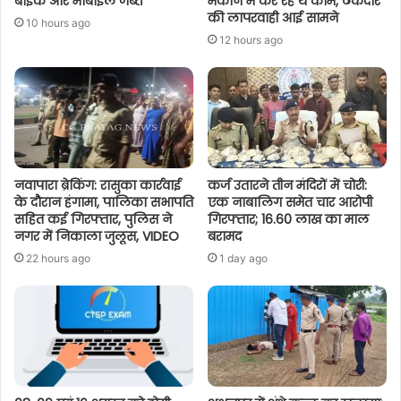
बाइक और मोबाइल जब्त
मकान में कर रहे थे काम, ठेकेदार
की लापरवाही आई सामने
10 hours ago
12 hours ago
नवापारा ब्रेकिंग: रासुका कार्रवाई
कर्ज उतारने तीन मंदिरों में चोरी:
के दौरान हंगामा, पालिका सभापति
एक नाबालिग समेत चार आरोपी
सहित कई गिरफ्तार, पुलिस ने
गिरफ्तार; 16.60 लाख का माल
नगर में निकाला जुलूस, VIDEO
बरामद
22 hours ago
1 day ago