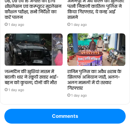
08, 09 एवं 16 अगस्त को होगी
अभनपुर में अंधे कत्ल का खुलासा:
शीघ्रलेखन एवं कम्प्यूटर मुद्रलेखन
पत्नी निकली कातिल! पुलिस ने
कौशल परीक्षा, सभी निर्देशों का
किया गिरफ्तार, ये वजह आई
करें पालन
सामने
1 day ago
1 day ago
जन्मदिन की खुशियां मातम में
राजिम पुलिस का अवैध शराब के
बदलीं! थार ने स्कूटी सवार भाई-
खिलाफ अभियान जारी, अलग-
बहन को कुचला, दोनों की मौत
अलग मामलों में दो तस्कर
गिरफ्तार
1 day ago
1 day ago
Comments