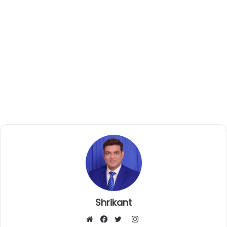
Shrikant
I