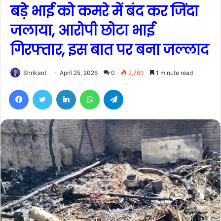
बड़े भाई को कमरे में बंद कर जिंदा
जलाया, आरोपी छोटा भाई
गिरफ्तार, इस बात पर बना जल्लाद
Shrikant
April 25, 2026
0
2,760
1 minute read
Facebook
Twitter
LinkedIn
WhatsApp
Telegram