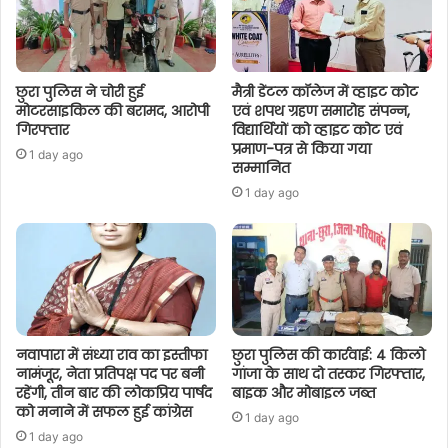
छुरा पुलिस ने चोरी हुई
मैत्री डेंटल कॉलेज में व्हाइट कोट
मोटरसाइकिल की बरामद, आरोपी
एवं शपथ ग्रहण समारोह संपन्न,
गिरफ्तार
विद्यार्थियों को व्हाइट कोट एवं
प्रमाण-पत्र से किया गया
1 day ago
सम्मानित
1 day ago
नवापारा में संध्या राव का इस्तीफा
छुरा पुलिस की कार्रवाई: 4 किलो
नामंजूर, नेता प्रतिपक्ष पद पर बनी
गांजा के साथ दो तस्कर गिरफ्तार,
रहेंगी, तीन बार की लोकप्रिय पार्षद
बाइक और मोबाइल जब्त
को मनाने में सफल हुई कांग्रेस
1 day ago
1 day ago