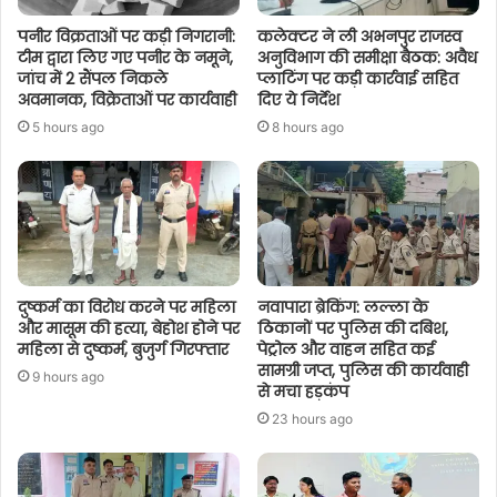
पनीर विक्रताओं पर कड़ी निगरानी:
कलेक्टर ने ली अभनपुर राजस्व
टीम द्वारा लिए गए पनीर के नमूने,
अनुविभाग की समीक्षा बैठक: अवैध
जांच में 2 सैंपल निकले
प्लाटिंग पर कड़ी कार्रवाई सहित
अवमानक, विक्रेताओं पर कार्यवाही
दिए ये निर्देश
5 hours ago
8 hours ago
दुष्कर्म का विरोध करने पर महिला
नवापारा ब्रेकिंग: लल्ला के
और मासूम की हत्या, बेहोश होने पर
ठिकानों पर पुलिस की दबिश,
महिला से दुष्कर्म, बुजुर्ग गिरफ्तार
पेट्रोल और वाहन सहित कई
सामग्री जप्त, पुलिस की कार्यवाही
9 hours ago
से मचा हड़कंप
23 hours ago