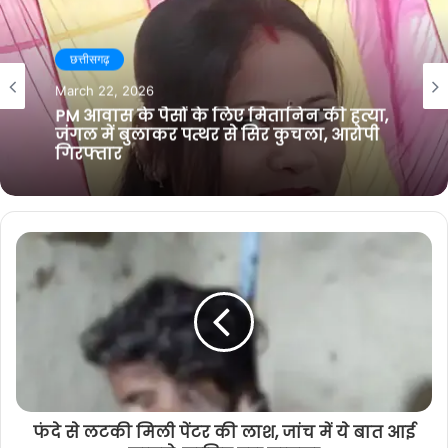
s
e
t
a
i
b
t
g
छत्तीसगढ़
t
o
e
r
March 22, 2026
e
o
r
a
PM आवास के पैसों के लिए मितानिन की हत्या,
k
m
जंगल में बुलाकर पत्थर से सिर कुचला, आरोपी
गिरफ्तार
फंदे से लटकी मिली पेंटर की लाश, जांच में ये बात आई