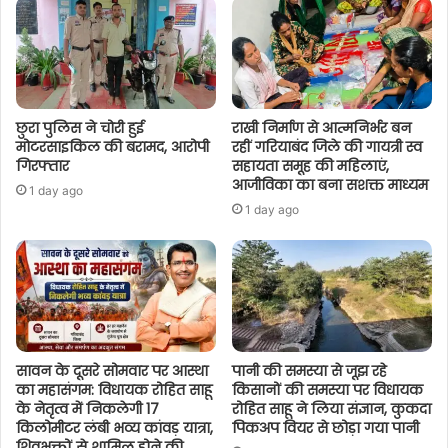
छुरा पुलिस ने चोरी हुई
राखी निर्माण से आत्मनिर्भर बन
मोटरसाइकिल की बरामद, आरोपी
रहीं गरियाबंद जिले की गायत्री स्व
गिरफ्तार
सहायता समूह की महिलाएं,
आजीविका का बना सशक्त माध्यम
1 day ago
1 day ago
सावन के दूसरे सोमवार पर आस्था
पानी की समस्या से जूझ रहे
का महासंगम: विधायक रोहित साहू
किसानों की समस्या पर विधायक
के नेतृत्व में निकलेगी 17
रोहित साहू ने लिया संज्ञान, कुकदा
किलोमीटर लंबी भव्य कांवड़ यात्रा,
पिकअप वियर से छोड़ा गया पानी
शिवभक्तों से शामिल होने की