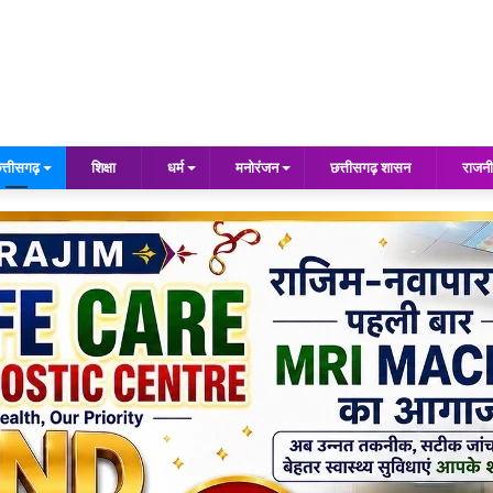
त्तीसगढ़
शिक्षा
धर्म
मनोरंजन
छत्तीसगढ़ शासन
राजनी