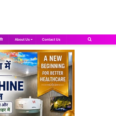
Search
ति
About Us
Contact Us
for