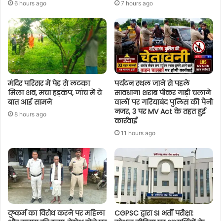
6 hours ago
7 hours ago
मंदिर परिसर में पेड़ से लटका
पर्यटन स्थल जाने से पहले
मिला शव, मचा हड़कंप, जांच में ये
सावधान! शराब पीकर गाड़ी चलाने
बात आई सामने
वालों पर गरियाबंद पुलिस की पैनी
नजर, 3 पर MV Act के तहत हुई
8 hours ago
कार्रवाई
11 hours ago
दुष्कर्म का विरोध करने पर महिला
CGPSC द्वारा SI भर्ती परीक्षा: