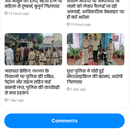
और मासूम की हत्या, बेहोश होने पर
सोशल मीडिया पर अभ्यर्थियों के
महिला से दुष्कर्म, बुजुर्ग गिरफ्तार
नामों को लेकर फैलाई जा रही
अफवाहें, आधिकारिक वेबसाइट पर
13 hours ago
ही करें भरोसा
15 hours ago
नवापारा ब्रेकिंग: लल्ला के
छुरा पुलिस ने चोरी हुई
ठिकानों पर पुलिस की दबिश,
मोटरसाइकिल की बरामद, आरोपी
पेट्रोल और वाहन सहित कई
गिरफ्तार
सामग्री जप्त, पुलिस की कार्यवाही
1 day ago
से मचा हड़कंप
1 day ago
Comments